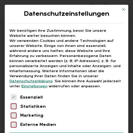
Mit di
Datenschutzeinstellungen
Suchfeld
Wir benötigen Ihre Zustimmung, bevor Sie unsere
Website weiter besuchen können.
Wir verwenden Cookies und andere Technologien auf
unserer Website. Einige von ihnen sind essenziell,
Suchen
während andere uns helfen, diese Website und Ihre
Erfahrung zu verbessern.
Personenbezogene Daten
STARTSEITE
BFH URTEIL FORSCHUNG
Breadcrumb-Navigation
können verarbeitet werden (z. B. IP-Adressen), z. B. für
personalisierte Anzeigen und Inhalte oder Anzeigen- und
Inhaltsmessung.
Weitere Informationen über die
Verwendung Ihrer Daten finden Sie in unserer
Datenschutzerklärung
.
Sie können Ihre Auswahl jederzeit
unter
Einstellungen
widerrufen oder anpassen.
Alle Bei­trä­ge mit dem
Es folgt eine Liste der Service-Gruppen, für die
Essenziell
Schlag­wort „BFH Ur­teil
Statistiken
For­schung“
Marketing
Externe Medien
Alle
Free
Abo
L+G +