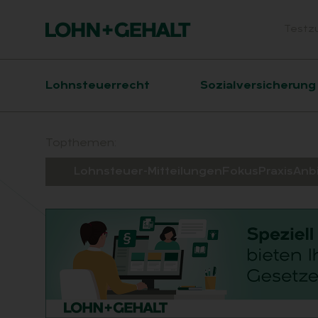
Testz
Head
Hauptnavigation
Lohnsteuerrecht
Sozialversicherung
Suchfeld
Topthemen:
Lohnsteuer-Mitteilungen
Fokus
Praxis
Anb