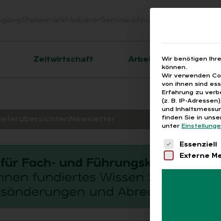
ugang
Stellenmarkt
Anbieter
Seminare
Abo
Webinare
Downloa
er
Zeitwirtschaft
Arbeitsrecht
Wir benötigen Ihr
können.
Wir verwenden Coo
von ihnen sind es
Erfahrung zu verb
(z. B. IP-Adressen
und Inhaltsmessun
finden Sie in uns
ieterübersichten
Newsletter
unter
Einstellung
Es folgt eine 
Essenziell
Externe M