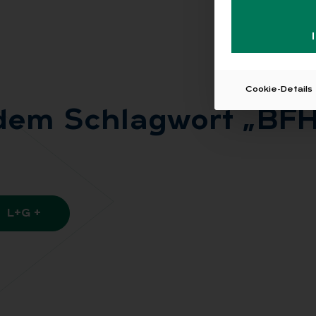
Cookie-Details
 dem Schlag­wort „BFH 
L+G +