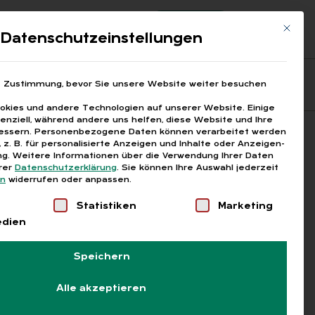
Registrierung
Login
Mit die
ds
Datenschutzeinstellungen
Fragen aus den ARGEn
Printausgaben
e Zustimmung, bevor Sie unsere Website weiter besuchen
kies und andere Technologien auf unserer Website. Einige
senziell, während andere uns helfen, diese Website und Ihre
essern.
Personenbezogene Daten können verarbeitet werden
Suchen
), z. B. für personalisierte Anzeigen und Inhalte oder Anzeigen-
g.
Weitere Informationen über die Verwendung Ihrer Daten
erer
Datenschutzerklärung
.
Sie können Ihre Auswahl jederzeit
en
widerrufen oder anpassen.
Liste der Service-Gruppen, für die eine Einwilligung
Statistiken
Marketing
edien
Speichern
Alle akzeptieren