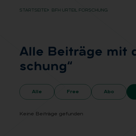
STARTSEITE
BFH URTEIL FORSCHUNG
Breadcrumb-Navigation
Alle Bei­trä­ge mit
schung“
Alle
Free
Abo
Keine Beiträge gefunden