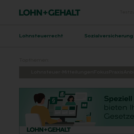
Testz
Head
Hauptnavigation
Lohnsteuerrecht
Sozialversicherung
Suchfeld
Topthemen:
Lohnsteuer-Mitteilungen
Fokus
Praxis
Anb