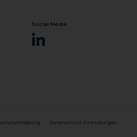
So­ci­al Me­dia
schutzerklärung
Datenschutz-Einstellungen
Rechtli