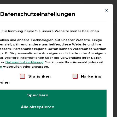
Registrierung
Login
Mit die
ds
Datenschutzeinstellungen
Fragen aus den ARGEn
Printausgaben
e Zustimmung, bevor Sie unsere Website weiter besuchen
kies und andere Technologien auf unserer Website. Einige
senziell, während andere uns helfen, diese Website und Ihre
essern.
Personenbezogene Daten können verarbeitet werden
Suchen
), z. B. für personalisierte Anzeigen und Inhalte oder Anzeigen-
g.
Weitere Informationen über die Verwendung Ihrer Daten
erer
Datenschutzerklärung
.
Sie können Ihre Auswahl jederzeit
en
widerrufen oder anpassen.
Liste der Service-Gruppen, für die eine Einwilligung
Statistiken
Marketing
edien
Speichern
Alle akzeptieren