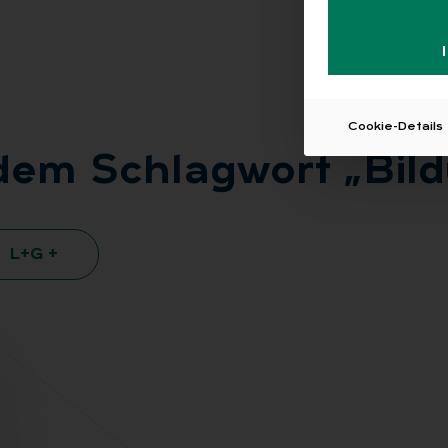
Cookie-Details
 dem Schlag­wort „Bil­
L+G +