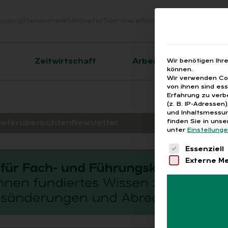
ugang
Stellenmarkt
Anbieter
Seminare
Abo
Webinare
Downloa
er
Zeitwirtschaft
Arbeitsrecht
Wir benötigen Ihr
können.
Wir verwenden Coo
von ihnen sind es
Erfahrung zu verb
(z. B. IP-Adressen
und Inhaltsmessun
finden Sie in uns
ieterübersichten
Newsletter
unter
Einstellung
Es folgt eine 
Essenziell
Externe M