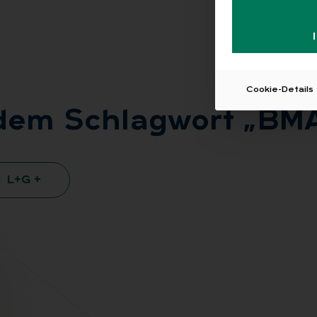
Cookie-Details
 dem Schlag­wort „BMAS 
L+G +