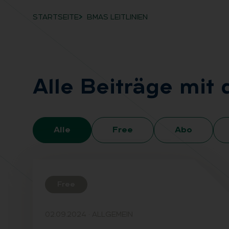
STARTSEITE
BMAS LEITLINIEN
Breadcrumb-Navigation
Alle Bei­trä­ge mit
Alle
Free
Abo
Free
02.09.2024
·
ALLGEMEIN