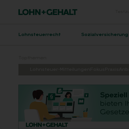
Testz
Head
Hauptnavigation
Lohnsteuerrecht
Sozialversicherung
Suchfeld
Topthemen:
Lohnsteuer-Mitteilungen
Fokus
Praxis
Anb