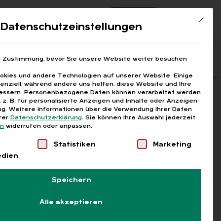
Registrierung
Login
Mit die
ds
Datenschutzeinstellungen
Fragen aus den ARGEn
Printausgaben
e Zustimmung, bevor Sie unsere Website weiter besuchen
kies und andere Technologien auf unserer Website. Einige
senziell, während andere uns helfen, diese Website und Ihre
essern.
Personenbezogene Daten können verarbeitet werden
Suchen
), z. B. für personalisierte Anzeigen und Inhalte oder Anzeigen-
g.
Weitere Informationen über die Verwendung Ihrer Daten
erer
Datenschutzerklärung
.
Sie können Ihre Auswahl jederzeit
en
widerrufen oder anpassen.
Liste der Service-Gruppen, für die eine Einwilligung
Statistiken
Marketing
edien
Speichern
Alle akzeptieren