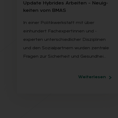
Up­date Hy­bri­des Ar­bei­ten – Neu­ig­
kei­ten vom BMAS
In einer Politikwerkstatt mit über
einhundert Fachexpertinnen und -
experten unterschiedlicher Disziplinen
und den Sozialpartnern wurden zentrale
Fragen zur Sicherheit und Gesundhei…
Weiterlesen