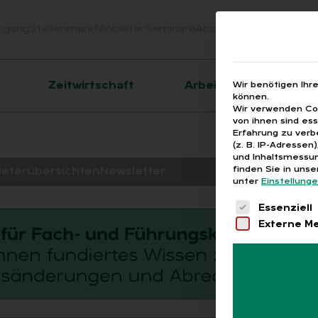
ugang
Stellenmarkt
Anbieter
Seminare
Abo
Webinare
Downloa
er
Zeitwirtschaft
Arbeitsrecht
Wir benötigen Ihr
können.
Wir verwenden Coo
von ihnen sind es
Erfahrung zu verb
(z. B. IP-Adressen
und Inhaltsmessun
finden Sie in uns
ieterübersichten
Newsletter
unter
Einstellung
Es folgt eine 
Essenziell
Externe M