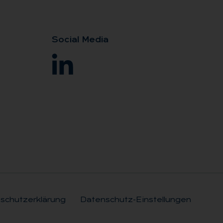
So­ci­al Me­dia
schutzerklärung
Datenschutz-Einstellungen
Rechtli