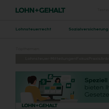
Testz
Head
Hauptnavigation
Lohnsteuerrecht
Sozialversicherung
Suchfeld
Topthemen:
Lohnsteuer-Mitteilungen
Fokus
Praxis
Anb