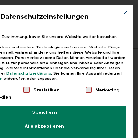
Registrierung
Login
Mit die
ds
Datenschutzeinstellungen
Fragen aus den ARGEn
Printausgaben
e Zustimmung, bevor Sie unsere Website weiter besuchen
kies und andere Technologien auf unserer Website. Einige
senziell, während andere uns helfen, diese Website und Ihre
essern.
Personenbezogene Daten können verarbeitet werden
Suchen
), z. B. für personalisierte Anzeigen und Inhalte oder Anzeigen-
g.
Weitere Informationen über die Verwendung Ihrer Daten
erer
Datenschutzerklärung
.
Sie können Ihre Auswahl jederzeit
en
widerrufen oder anpassen.
Liste der Service-Gruppen, für die eine Einwilligung
Statistiken
Marketing
edien
Speichern
Alle akzeptieren