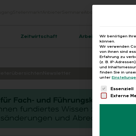
ugang
Stellenmarkt
Anbieter
Seminare
Abo
Webinare
Downloa
er
Zeitwirtschaft
Arbeitsrecht
Wir benötigen Ihr
können.
Wir verwenden Coo
von ihnen sind es
Erfahrung zu verb
(z. B. IP-Adressen
und Inhaltsmessun
finden Sie in uns
ieterübersichten
Newsletter
unter
Einstellung
Es folgt eine 
Essenziell
Externe M