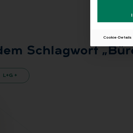
Cookie-Details
 dem Schlag­wort „Bü­ro­
L+G +