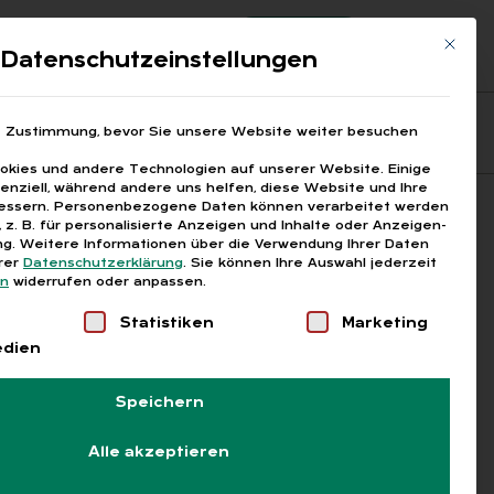
Registrierung
Login
Mit die
ds
Datenschutzeinstellungen
Fragen aus den ARGEn
Printausgaben
e Zustimmung, bevor Sie unsere Website weiter besuchen
kies und andere Technologien auf unserer Website. Einige
senziell, während andere uns helfen, diese Website und Ihre
essern.
Personenbezogene Daten können verarbeitet werden
Suchen
), z. B. für personalisierte Anzeigen und Inhalte oder Anzeigen-
g.
Weitere Informationen über die Verwendung Ihrer Daten
erer
Datenschutzerklärung
.
Sie können Ihre Auswahl jederzeit
en
widerrufen oder anpassen.
Liste der Service-Gruppen, für die eine Einwilligung
Statistiken
Marketing
edien
Speichern
Alle akzeptieren