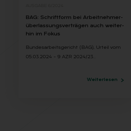
AUSGABE 6/2024
BAG: Schrift­form bei Ar­beit­neh­mer­
über­las­sungs­ver­trä­gen auch wei­ter­
hin im Fo­kus
Bundesarbeitsgericht (BAG), Urteil vom
05.03.2024 – 9 AZR 2024/23…
Weiterlesen