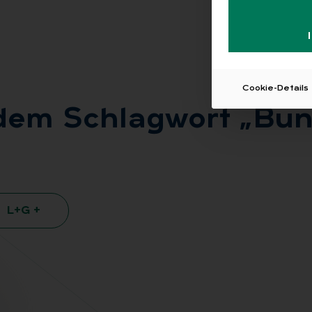
Cookie-Details
 dem Schlag­wort „Bun­d
L+G +