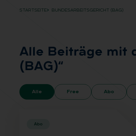
STARTSEITE
BUNDESARBEITSGERICHT (BAG)
Breadcrumb-Navigation
Alle Bei­trä­ge mit
(BAG)“
Alle
Free
Abo
Abo