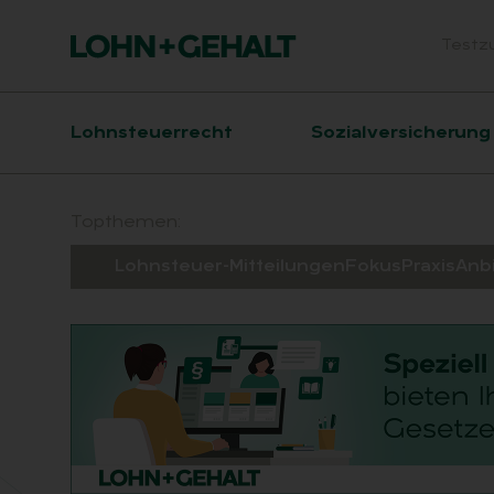
Testz
Head
Hauptnavigation
Lohnsteuerrecht
Sozialversicherung
Suchfeld
Topthemen:
Lohnsteuer-Mitteilungen
Fokus
Praxis
Anb