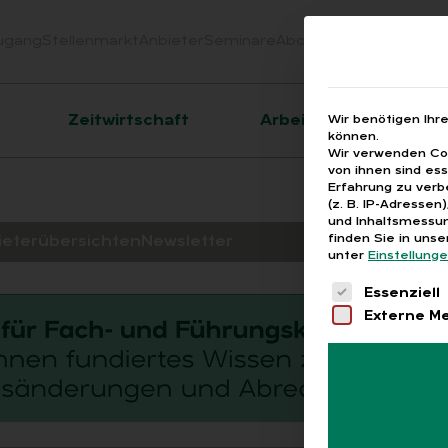
ugang
Stellenmarkt
Anbieter
Seminare
Abo
Webinare
Downloa
er
Zeitwirtschaft
Arbeitsrecht
Wir benötigen Ihr
können.
Wir verwenden Coo
von ihnen sind es
Erfahrung zu verb
(z. B. IP-Adressen
und Inhaltsmessun
finden Sie in uns
ieterübersichten
Newsletter
unter
Einstellung
Es folgt eine 
Essenziell
Externe M