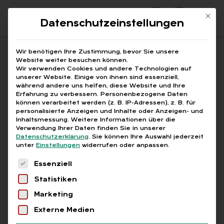
Mit di
Datenschutzeinstellungen
Suchfeld
Wir benötigen Ihre Zustimmung, bevor Sie unsere
Website weiter besuchen können.
Wir verwenden Cookies und andere Technologien auf
unserer Website. Einige von ihnen sind essenziell,
Suchen
während andere uns helfen, diese Website und Ihre
Erfahrung zu verbessern.
Personenbezogene Daten
STARTSEITE
D.VELOP INTEGRATION
Breadcrumb-Navigation
können verarbeitet werden (z. B. IP-Adressen), z. B. für
personalisierte Anzeigen und Inhalte oder Anzeigen- und
Inhaltsmessung.
Weitere Informationen über die
Verwendung Ihrer Daten finden Sie in unserer
Datenschutzerklärung
.
Sie können Ihre Auswahl jederzeit
unter
Einstellungen
widerrufen oder anpassen.
Alle Bei­trä­ge mit dem
Es folgt eine Liste der Service-Gruppen, für die
Essenziell
Schlag­wort „d.ve­lop In­
Statistiken
te­gra­ti­on“
Marketing
Externe Medien
Alle
Free
Abo
L+G +