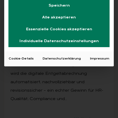
Speichern
Alle akzeptieren
Artikel kostenlos lesen
Essenzielle Cookies akzeptieren
Individuelle Datenschutzeinstellungen
AUSGABE 3/2025
Au­dit & Com­pli­an­ce Tools von Centric
Cookie-Details
Datenschutzerklärung
Impressum
Mit den Centric Audit & Compliance Tools
wird die digitale Entgeltabrechnung
automatisiert, nachvollziehbar und
revisionssicher – ein echter Gewinn für HR-
Qualität, Compliance und…