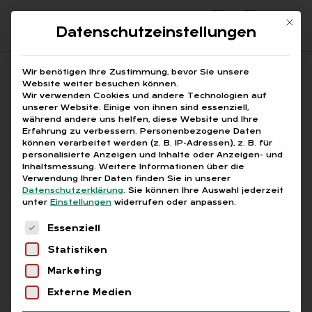
Mit di
Datenschutzeinstellungen
Suchfeld
Wir benötigen Ihre Zustimmung, bevor Sie unsere
Website weiter besuchen können.
Wir verwenden Cookies und andere Technologien auf
unserer Website. Einige von ihnen sind essenziell,
Suchen
während andere uns helfen, diese Website und Ihre
Erfahrung zu verbessern.
Personenbezogene Daten
STARTSEITE
HR-COMPLIANCE TOOLS
Breadcrumb-Navigation
können verarbeitet werden (z. B. IP-Adressen), z. B. für
personalisierte Anzeigen und Inhalte oder Anzeigen- und
Inhaltsmessung.
Weitere Informationen über die
Verwendung Ihrer Daten finden Sie in unserer
Datenschutzerklärung
.
Sie können Ihre Auswahl jederzeit
unter
Einstellungen
widerrufen oder anpassen.
Alle Bei­trä­ge mit dem
Es folgt eine Liste der Service-Gruppen, für die
Essenziell
Schlag­wort „HR-Com­pli­
Statistiken
an­ce Tools“
Marketing
Externe Medien
Alle
Free
Abo
L+G +