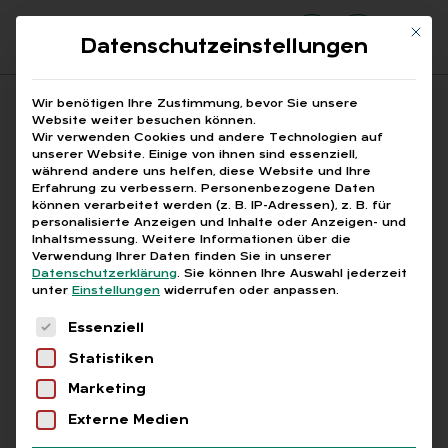
Mit di
Datenschutzeinstellungen
Suchfeld
Wir benötigen Ihre Zustimmung, bevor Sie unsere
Website weiter besuchen können.
Wir verwenden Cookies und andere Technologien auf
unserer Website. Einige von ihnen sind essenziell,
Suchen
während andere uns helfen, diese Website und Ihre
Erfahrung zu verbessern.
Personenbezogene Daten
STARTSEITE
Breadcrumb-Navigation
können verarbeitet werden (z. B. IP-Adressen), z. B. für
HR-QUALITÄTSMANAGEMENT UND PROZESSE
personalisierte Anzeigen und Inhalte oder Anzeigen- und
Inhaltsmessung.
Weitere Informationen über die
Verwendung Ihrer Daten finden Sie in unserer
Datenschutzerklärung
.
Sie können Ihre Auswahl jederzeit
unter
Einstellungen
widerrufen oder anpassen.
Es folgt eine Liste der Service-Gruppen, für die
Alle Bei­trä­ge mit dem
Essenziell
Statistiken
Schlag­wort „HR-Qua­li­
Marketing
täts­ma­nage­ment und
Externe Medien
Pro­zes­se“