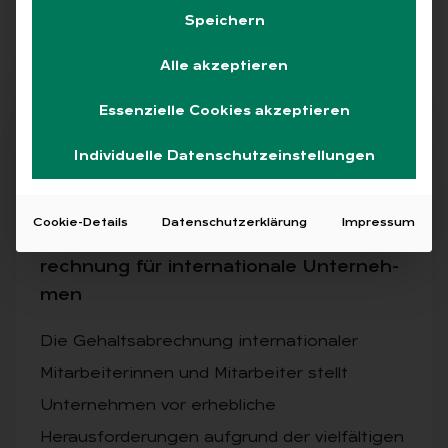
Speichern
Alle
Free
Abo
L+G +
Alle akzeptieren
Essenzielle Cookies akzeptieren
Free
Individuelle Datenschutzeinstellungen
10.09.2024
·
ALLGEMEIN, PAYROLL, SPECIAL
Cookie-Details
Datenschutzerklärung
Impressum
Ver­ein­fa­chung der glo­ba­len Ge­halts­ab­
rech­nung für in­ter­na­tio­na­le Un­ter­neh­
men
Die Gehaltsabrechnung internationaler
Mitarbeiterinnen und Mitarbeiter stellt
Unternehmen vor erhebliche
Herausforderungen aufgrund der vielfältigen