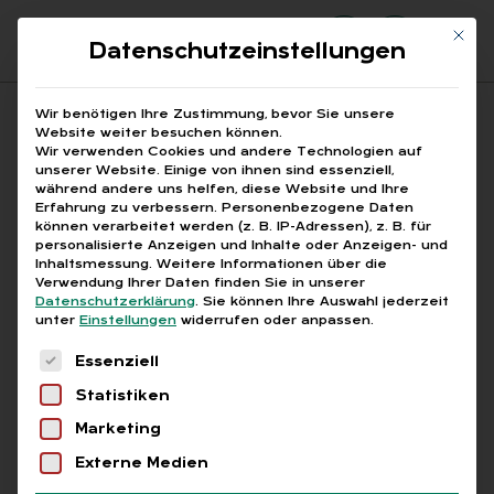
Mit di
Datenschutzeinstellungen
Suchfeld
Wir benötigen Ihre Zustimmung, bevor Sie unsere
Website weiter besuchen können.
Wir verwenden Cookies und andere Technologien auf
unserer Website. Einige von ihnen sind essenziell,
Suchen
während andere uns helfen, diese Website und Ihre
Erfahrung zu verbessern.
Personenbezogene Daten
STARTSEITE
INTERNATIONALE GEHALTSABRECHNUNG
Breadcrumb-Navigation
können verarbeitet werden (z. B. IP-Adressen), z. B. für
personalisierte Anzeigen und Inhalte oder Anzeigen- und
Inhaltsmessung.
Weitere Informationen über die
Verwendung Ihrer Daten finden Sie in unserer
Datenschutzerklärung
.
Sie können Ihre Auswahl jederzeit
unter
Einstellungen
widerrufen oder anpassen.
Alle Bei­trä­ge mit dem
Es folgt eine Liste der Service-Gruppen, für die
Essenziell
Schlag­wort „in­ter­na­tio­
Statistiken
na­le Ge­halts­ab­rech­
Marketing
nung“
Externe Medien