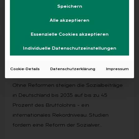
Speichern
Alle akzeptieren
Abo
Essenzielle Cookies akzeptieren
Individuelle Datenschutzeinstellungen
AUSGABE 3/2025
So­zi­al­ver­si­che­rung zu­kunfts­fest ma­
Cookie-Details
Datenschutzerklärung
Impressum
chen
Ohne Reformen steigen die Sozialbeiträge
in Deutschland bis 2035 auf bis zu 45
Prozent des Bruttolohns – ein
internationales Rekordniveau. Studien
fordern eine Reform der Sozialver…