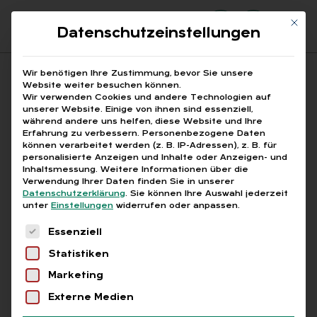
Mit di
Datenschutzeinstellungen
Suchfeld
Wir benötigen Ihre Zustimmung, bevor Sie unsere
Website weiter besuchen können.
Wir verwenden Cookies und andere Technologien auf
unserer Website. Einige von ihnen sind essenziell,
Suchen
während andere uns helfen, diese Website und Ihre
Erfahrung zu verbessern.
Personenbezogene Daten
STARTSEITE
IW KÖLN STUDIE
Breadcrumb-Navigation
können verarbeitet werden (z. B. IP-Adressen), z. B. für
personalisierte Anzeigen und Inhalte oder Anzeigen- und
Inhaltsmessung.
Weitere Informationen über die
Verwendung Ihrer Daten finden Sie in unserer
Datenschutzerklärung
.
Sie können Ihre Auswahl jederzeit
unter
Einstellungen
widerrufen oder anpassen.
Alle Bei­trä­ge mit dem
Es folgt eine Liste der Service-Gruppen, für die
Essenziell
Schlag­wort „IW Köln
Statistiken
Stu­die“
Marketing
Externe Medien
Alle
Free
Abo
L+G +