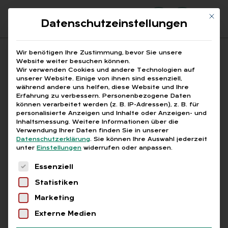
Mit di
Datenschutzeinstellungen
Suchfeld
Wir benötigen Ihre Zustimmung, bevor Sie unsere
Website weiter besuchen können.
Wir verwenden Cookies und andere Technologien auf
unserer Website. Einige von ihnen sind essenziell,
Suchen
während andere uns helfen, diese Website und Ihre
Erfahrung zu verbessern.
Personenbezogene Daten
STARTSEITE
„JAHRESWECHSEL-PRÜFUNG“
Breadcrumb-Navigation
können verarbeitet werden (z. B. IP-Adressen), z. B. für
personalisierte Anzeigen und Inhalte oder Anzeigen- und
Inhaltsmessung.
Weitere Informationen über die
Verwendung Ihrer Daten finden Sie in unserer
Datenschutzerklärung
.
Sie können Ihre Auswahl jederzeit
unter
Einstellungen
widerrufen oder anpassen.
Alle Bei­trä­ge mit dem
Es folgt eine Liste der Service-Gruppen, für die
Essenziell
Schlag­wort „„Jah­res­
Statistiken
wech­sel-Prü­fung““
Marketing
Externe Medien
Alle
Free
Abo
L+G +