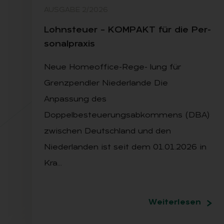
AUSGABE 2/2026
Lohn­steu­er – KOM­PAKT für die Per­
so­nal­pra­xis
Neue Homeoffice-Rege- lung für
Grenzpendler Niederlande Die
Anpassung des
Doppelbesteuerungsabkommens (DBA)
zwischen Deutschland und den
Niederlanden ist seit dem 01.01.2026 in
Kra…
Weiterlesen