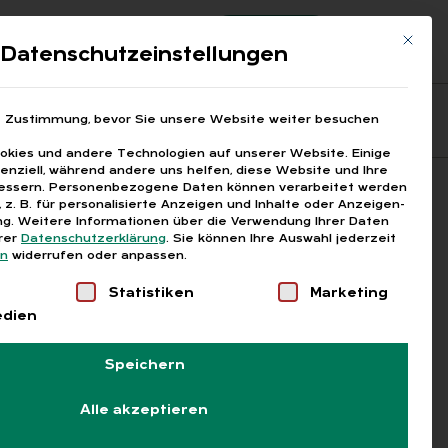
Registrierung
Login
Mit die
ds
Datenschutzeinstellungen
Fragen aus den ARGEn
Printausgaben
e Zustimmung, bevor Sie unsere Website weiter besuchen
kies und andere Technologien auf unserer Website. Einige
senziell, während andere uns helfen, diese Website und Ihre
essern.
Personenbezogene Daten können verarbeitet werden
Suchen
), z. B. für personalisierte Anzeigen und Inhalte oder Anzeigen-
g.
Weitere Informationen über die Verwendung Ihrer Daten
erer
Datenschutzerklärung
.
Sie können Ihre Auswahl jederzeit
en
widerrufen oder anpassen.
Liste der Service-Gruppen, für die eine Einwilligung
Statistiken
Marketing
edien
Speichern
Alle akzeptieren