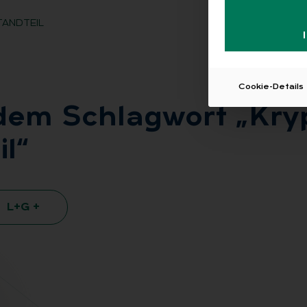
ANDTEIL
Cookie-Details
t dem Schlag­wort „Kry
il“
L+G +