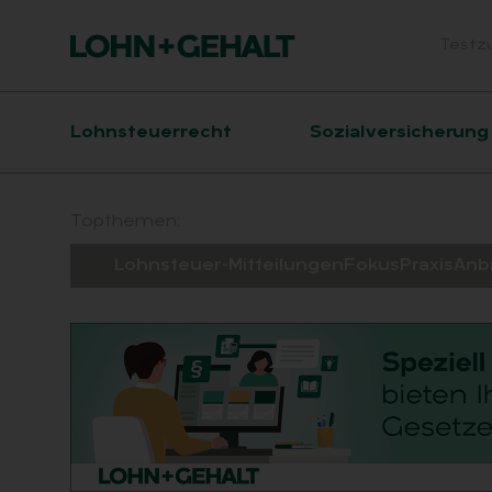
Testz
Head
Hauptnavigation
Lohnsteuerrecht
Sozialversicherung
Suchfeld
Topthemen:
Lohnsteuer-Mitteilungen
Fokus
Praxis
Anb