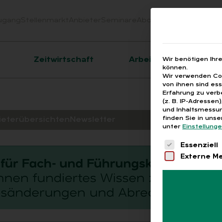
ugang
Stellenmarkt
Anbieter
Seminare
Abo
Webinare
Downloa
er
Zeitwirtschaft
Arbeitsrecht
Wir benötigen Ihr
können.
Wir verwenden Coo
von ihnen sind es
Erfahrung zu verb
(z. B. IP-Adressen
und Inhaltsmessun
finden Sie in uns
ieterübersichten
Newsletter
unter
Einstellung
Es folgt eine 
Essenziell
Externe M