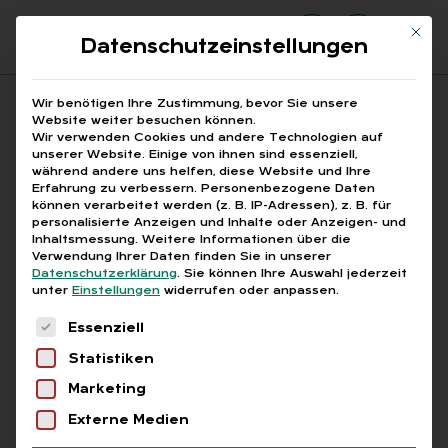
Mit di
Datenschutzeinstellungen
Suchfeld
Wir benötigen Ihre Zustimmung, bevor Sie unsere
Website weiter besuchen können.
Wir verwenden Cookies und andere Technologien auf
unserer Website. Einige von ihnen sind essenziell,
Suchen
während andere uns helfen, diese Website und Ihre
Erfahrung zu verbessern.
Personenbezogene Daten
STARTSEITE
Breadcrumb-Navigation
können verarbeitet werden (z. B. IP-Adressen), z. B. für
MASSENENTLASSUNGSANZEIGEVERFAHREN
personalisierte Anzeigen und Inhalte oder Anzeigen- und
Inhaltsmessung.
Weitere Informationen über die
Verwendung Ihrer Daten finden Sie in unserer
Datenschutzerklärung
.
Sie können Ihre Auswahl jederzeit
unter
Einstellungen
widerrufen oder anpassen.
Es folgt eine Liste der Service-Gruppen, für die
Alle Bei­trä­ge mit dem
Essenziell
Statistiken
Schlag­wort „Mas­sen­ent­
Marketing
las­sungs­an­zei­ge­ver­fah­
Externe Medien
ren“