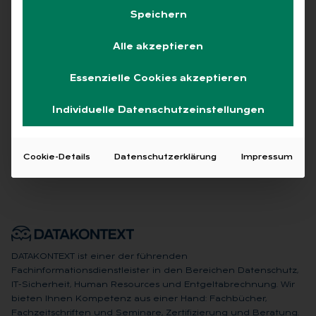
Speichern
Alle
Free
Abo
L+G +
Alle akzeptieren
Essenzielle Cookies akzeptieren
Keine Beiträge gefunden
Individuelle Datenschutzeinstellungen
Cookie-Details
Datenschutzerklärung
Impressum
DATAKONTEXT ist einer der führenden
Fachinformationsdienstleister in den Bereichen Datenschutz,
IT-Sicherheit, Human Resources und Entgeltabrechnung. Wir
bieten Ihnen Kompetenz aus einer Hand: Fachbücher,
Fachzeitschriften und Seminare, Zertifizierung und Beratung.