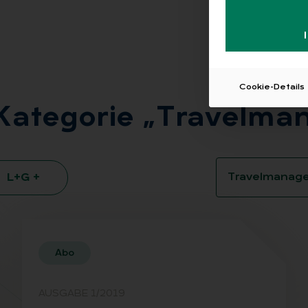
Cookie-Details
Ka­te­go­rie „Tra­vel­m
L+G +
Abo
AUSGABE 1/2019