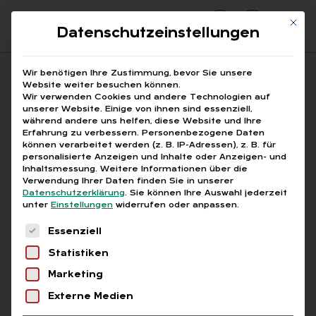
Mit di
Datenschutzeinstellungen
Suchfeld
Wir benötigen Ihre Zustimmung, bevor Sie unsere
Website weiter besuchen können.
Wir verwenden Cookies und andere Technologien auf
unserer Website. Einige von ihnen sind essenziell,
Suchen
während andere uns helfen, diese Website und Ihre
Erfahrung zu verbessern.
Personenbezogene Daten
STARTSEITE
PRINTAUSGABEN
Breadcrumb-Navigation
können verarbeitet werden (z. B. IP-Adressen), z. B. für
TITELTHEMA: ZUKUNFT PERSONAL IN SICHT! …
personalisierte Anzeigen und Inhalte oder Anzeigen- und
FREUDE AN DER ARBEIT
Inhaltsmessung.
Weitere Informationen über die
Verwendung Ihrer Daten finden Sie in unserer
Datenschutzerklärung
.
Sie können Ihre Auswahl jederzeit
unter
Einstellungen
widerrufen oder anpassen.
Free
Es folgt eine Liste der Service-Gruppen, für die
Essenziell
Statistiken
JUN­GE ENT­GEL­TAB­RECH­NER
Marketing
:
Freu­de an der Ar­beit
Externe Medien