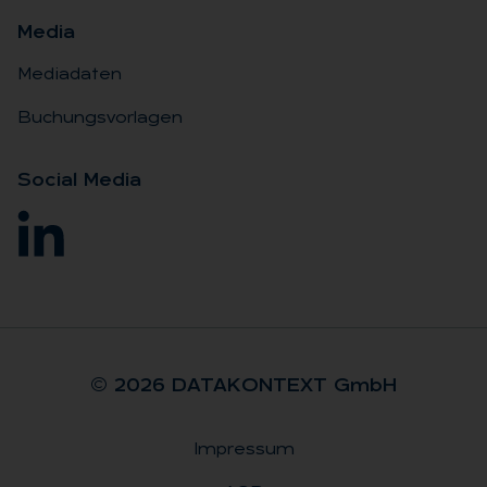
Me­dia
Mediadaten
Buchungsvorlagen
So­ci­al Me­dia
© 2026 DA­TA­KON­TEXT GmbH
Impressum
Rechtliches