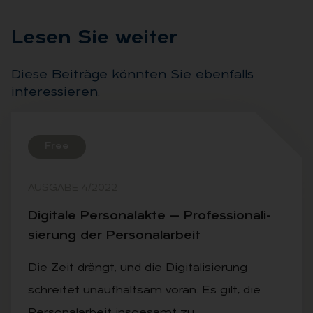
Le­sen Sie wei­ter
Diese Beiträge könnten Sie ebenfalls
interessieren.
Free
AUSGABE 4/2022
Di­gi­ta­le Per­so­nal­ak­te — Pro­fes­sio­na­li­
sie­rung der Per­so­nal­ar­beit
Die Zeit drängt, und die Digitalisierung
schreitet unaufhaltsam voran. Es gilt, die
Personalarbeit insgesamt zu