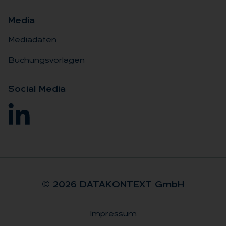
Me­dia
Mediadaten
Buchungsvorlagen
So­ci­al Me­dia
© 2026 DA­TA­KON­TEXT GmbH
Impressum
Rechtliches