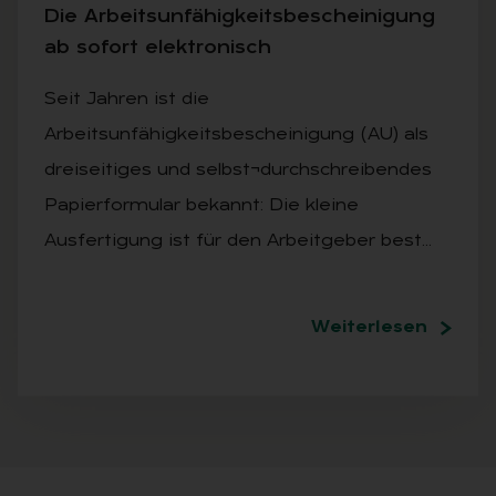
Die Ar­beits­un­fä­hig­keits­be­schei­ni­gung
ab so­fort elek­tro­nisch
Seit Jahren ist die
Arbeitsunfähigkeitsbescheinigung (AU) als
dreiseitiges und selbst¬durchschreibendes
Papierformular bekannt: Die kleine
Ausfertigung ist für den Arbeitgeber best…
Weiterlesen