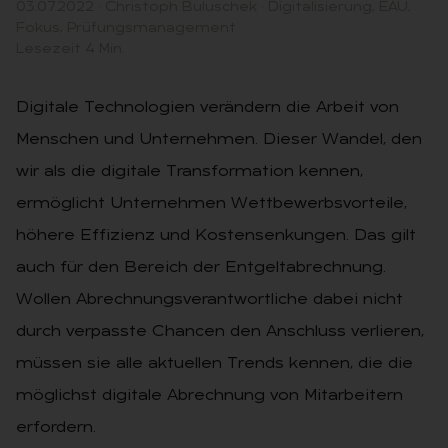
03.07.2022
·
Christoph Buluschek
·
Digitalisierung
,
EAU
,
Fokus
,
Prüfungsmanagement
Lesezeit 4 Min.
Digitale Technologien verändern die Arbeit von
Menschen und Unter­nehmen. Dieser Wandel, den
wir als die digitale Transformation kennen,
ermöglicht Unternehmen Wettbe­werbsvorteile,
höhere Effizienz und Kostensenkungen. Das gilt
auch für den Bereich der Entgeltabrechnung.
Wollen Abrechnungsverantwortli­che dabei nicht
durch verpasste Chan­cen den Anschluss verlieren,
müssen sie alle aktuellen Trends kennen, die die
möglichst digitale Abrechnung von Mitarbeitern
erfordern.