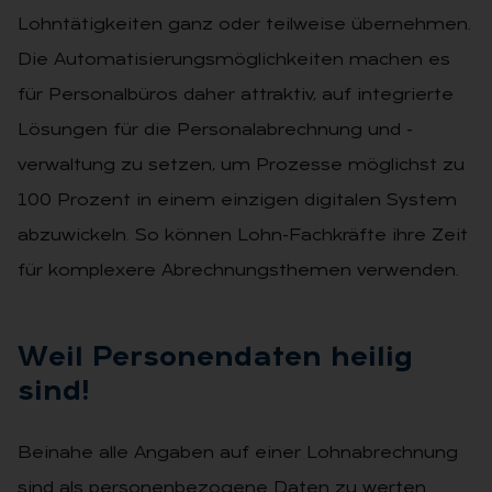
Lohntätigkeiten ganz oder teilweise übernehmen.
Die Auto­matisierungsmöglichkeiten machen es
für Personalbüros daher attraktiv, auf integrierte
Lösungen für die Per­sonalabrechnung und -
verwaltung zu setzen, um Prozesse möglichst zu
100 Prozent in einem einzigen digita­len System
abzuwickeln. So können Lohn-Fachkräfte ihre Zeit
für komple­xere Abrechnungsthemen verwenden.
Weil Per­so­nen­da­ten hei­lig
sind!
Beinahe alle Angaben auf einer Lohn­abrechnung
sind als personenbezo­gene Daten zu werten.