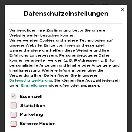
Mit di
Datenschutzeinstellungen
Suchfeld
Wir benötigen Ihre Zustimmung, bevor Sie unsere
Website weiter besuchen können.
Wir verwenden Cookies und andere Technologien auf
unserer Website. Einige von ihnen sind essenziell,
Suchen
während andere uns helfen, diese Website und Ihre
Erfahrung zu verbessern.
Personenbezogene Daten
STARTSEITE
PRINTAUSGABEN
Breadcrumb-Navigation
können verarbeitet werden (z. B. IP-Adressen), z. B. für
TITELTHEMA: DIGITALE PERSONALAKTE
personalisierte Anzeigen und Inhalte oder Anzeigen- und
6 TRENDS — 6 GRÜNDE FÜR DIE DIGITALE …
Inhaltsmessung.
Weitere Informationen über die
Verwendung Ihrer Daten finden Sie in unserer
Datenschutzerklärung
.
Sie können Ihre Auswahl jederzeit
unter
Einstellungen
widerrufen oder anpassen.
Inhaltsverzeichnis
Es folgt eine Liste der Service-Gruppen, für die
Essenziell
Statistiken
Marketing
Abo
Externe Medien
DER RICH­TI­GE WEG IN DIE DI­GI­TA­LI­SIE­RUNG