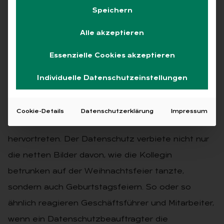
Kei­ne Ge­burts­tags­fei­er
Speichern
we­gen Da­ten­schutz?
Alle akzeptieren
29.10.2019
·
Dr. Niels Lepperhoff
·
Abrechnungspraxis
Essenzielle Cookies akzeptieren
Lesezeit 3 Min.
Individuelle Datenschutzeinstellungen
Wie in einem Brennglas lassen Geburtstage den
Widerspruch zwischen sozialem Miteinander in
Cookie-Details
Datenschutzerklärung
Impressum
einem Unternehmen und dem Datenschutz
hervortreten. Der Datenschutz verbiete nicht nur
die netten Bilder davon, wie die Kollegin
betrunken auf der Weihnachtsfeier tanzte,
sondern auch Geburtstagsfeiern. So oder so
ähnlich reagieren Geschäftsführer und Mitarbeiter,
wenn ein Datenschutzbeauftragter die