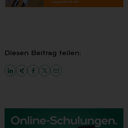
Die­sen Bei­trag tei­len: