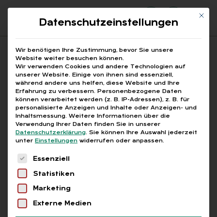
Mit di
Datenschutzeinstellungen
Suchfeld
Wir benötigen Ihre Zustimmung, bevor Sie unsere
Website weiter besuchen können.
Wir verwenden Cookies und andere Technologien auf
unserer Website. Einige von ihnen sind essenziell,
Suchen
während andere uns helfen, diese Website und Ihre
Erfahrung zu verbessern.
Personenbezogene Daten
STARTSEITE
PRINTAUSGABEN
Breadcrumb-Navigation
können verarbeitet werden (z. B. IP-Adressen), z. B. für
TITELTHEMA: EINE HOHE KUNST. DIE …
personalisierte Anzeigen und Inhalte oder Anzeigen- und
KEINE GEBURTSTAGSFEIER WEGEN …
Inhaltsmessung.
Weitere Informationen über die
Verwendung Ihrer Daten finden Sie in unserer
Datenschutzerklärung
.
Sie können Ihre Auswahl jederzeit
unter
Einstellungen
widerrufen oder anpassen.
Inhaltsverzeichnis
Es folgt eine Liste der Service-Gruppen, für die
Essenziell
Statistiken
Marketing
Free
Externe Medien