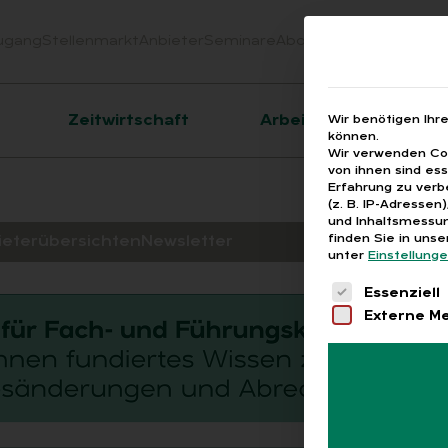
ugang
Stellenmarkt
Anbieter
Seminare
Abo
Webinare
Downloa
er
Zeitwirtschaft
Arbeitsrecht
Wir benötigen Ihr
können.
Wir verwenden Coo
von ihnen sind es
Erfahrung zu verb
(z. B. IP-Adressen
und Inhaltsmessun
finden Sie in uns
ieterübersichten
Newsletter
unter
Einstellung
Es folgt eine 
Essenziell
Externe M