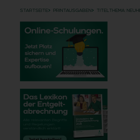
STARTSEITE
PRINTAUSGABEN
TITELTHEMA: NEUH
Breadcrumb-Navigation