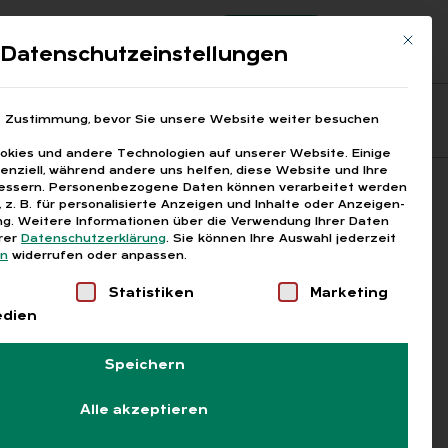
Registrierung
Login
Mit die
ds
Datenschutzeinstellungen
Fragen aus den ARGEn
Printausgaben
e Zustimmung, bevor Sie unsere Website weiter besuchen
kies und andere Technologien auf unserer Website. Einige
senziell, während andere uns helfen, diese Website und Ihre
essern.
Personenbezogene Daten können verarbeitet werden
Suchen
), z. B. für personalisierte Anzeigen und Inhalte oder Anzeigen-
g.
Weitere Informationen über die Verwendung Ihrer Daten
erer
Datenschutzerklärung
.
Sie können Ihre Auswahl jederzeit
en
widerrufen oder anpassen.
Liste der Service-Gruppen, für die eine Einwilligung
Statistiken
Marketing
edien
Speichern
Alle akzeptieren