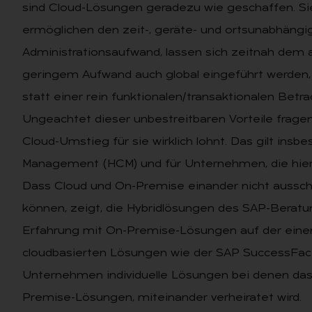
sind Cloud-Lösungen geradezu wie geschaffen. Sie 
ermöglichen den zeit-, geräte- und ortsunabhängi
Administrationsaufwand, lassen sich zeitnah dem 
geringem Aufwand auch global eingeführt werden,
statt einer rein funktionalen/transaktionalen Betr
Ungeachtet dieser unbestreitbaren Vorteile fragen
Cloud-Umstieg für sie wirklich lohnt. Das gilt ins
Management (HCM) und für Unternehmen, die hier
Dass Cloud und On-Premise einander nicht aussch
können, zeigt, die Hybridlösungen des SAP-Beratu
Erfahrung mit On-Premise-Lösungen auf der einen
cloudbasierten Lösungen wie der SAP SuccessFactor
Unternehmen individuelle Lösungen bei denen das
Premise-Lösungen, miteinander verheiratet wird.