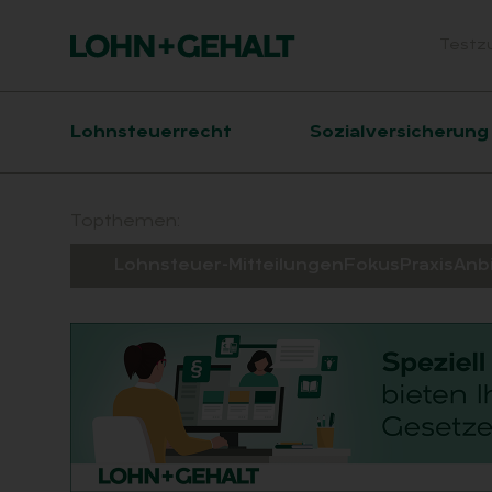
Testz
Head
Hauptnavigation
Lohnsteuerrecht
Sozialversicherung
Suchfeld
Topthemen:
Lohnsteuer-Mitteilungen
Fokus
Praxis
Anb