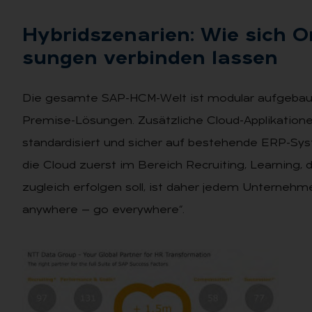
Hy­brid­sze­na­ri­en: Wie sich 
sun­gen ver­bin­den las­sen
Die gesamte SAP-HCM-Welt ist modular aufgebaut. 
Premise-Lösungen. Zusätzliche Cloud-Applikationen
standardisiert und sicher auf bestehende ERP-Sys
die Cloud zuerst im Bereich Recruiting, Learnin
zugleich erfolgen soll, ist daher jedem Unternehm
anywhere — go everywhere“.