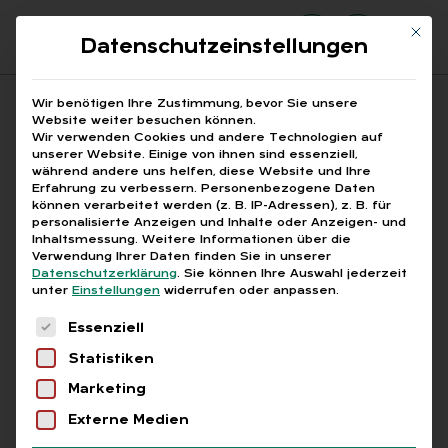
Mit di
Datenschutzeinstellungen
Suchfeld
Wir benötigen Ihre Zustimmung, bevor Sie unsere
Website weiter besuchen können.
Wir verwenden Cookies und andere Technologien auf
unserer Website. Einige von ihnen sind essenziell,
Suchen
während andere uns helfen, diese Website und Ihre
Erfahrung zu verbessern.
Personenbezogene Daten
STARTSEITE
PRINTAUSGABEN
Breadcrumb-Navigation
können verarbeitet werden (z. B. IP-Adressen), z. B. für
TITELTHEMA: BYE, BYE 2025! HAPPY NEW …
personalisierte Anzeigen und Inhalte oder Anzeigen- und
SOZIALABGABEN ERREICHEN 2026 EINEN …
Inhaltsmessung.
Weitere Informationen über die
Verwendung Ihrer Daten finden Sie in unserer
Datenschutzerklärung
.
Sie können Ihre Auswahl jederzeit
unter
Einstellungen
widerrufen oder anpassen.
Abo
Es folgt eine Liste der Service-Gruppen, für die
Essenziell
Statistiken
RE­FORM­DRUCK WÄCHST
Marketing
:
So­zi­al­ab­ga­ben er­rei­
Externe Medien