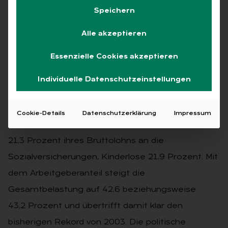
chen 2026 ei­nen his­to­ri­
Speichern
schen Hö­he­punkt
Alle akzeptieren
11.12.2025
·
Kurzmeldungen
,
Magazin
Essenzielle Cookies akzeptieren
Lesezeit 1 Min.
Individuelle Datenschutzeinstellungen
Deutschland steht 2026 vor der höchsten
Abgabenlast seit Einführung der
Cookie-Details
Datenschutzerklärung
Impressum
Sozialversicherung. Beschäftigte zahlen künftig
21,3 Prozent ihres Bruttolohns an die
Sozialversicherungen, Kinderlose 21,9 Prozent. Mit
dem Arbeitgeberanteil steigt die
Gesamtbelastung auf 42,6 beziehungsweise
43,2 Prozent und übertrifft damit klar den
bisherigen Rekord von 2003. Die politische