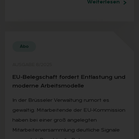
Weiterlesen
Abo
AUSGABE 8/2025
EU-Be­leg­schaft for­dert Ent­las­tung und
mo­der­ne Ar­beits­mo­del­le
In der Brüsseler Verwaltung rumort es
gewaltig. Mitarbeitende der EU-Kommission
haben bei einer groß angelegten
Mitarbeiterversammlung deutliche Signale