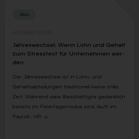
Abo
AUSGABE 8/2025
Jah­res­wech­sel: Wenn Lohn und Ge­halt
zum Stress­test für Un­ter­neh­men wer­
den
Der Jahreswechsel ist in Lohn- und
Gehaltsabteilungen traditionell keine stille
Zeit. Während viele Beschäftigte gedanklich
bereits im Feiertagsmodus sind, läuft im
Payroll-, HR- u…