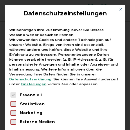
Mit di
Datenschutzeinstellungen
Suchfeld
Wir benötigen Ihre Zustimmung, bevor Sie unsere
Website weiter besuchen können.
Wir verwenden Cookies und andere Technologien auf
unserer Website. Einige von ihnen sind essenziell,
Suchen
während andere uns helfen, diese Website und Ihre
Erfahrung zu verbessern.
Personenbezogene Daten
STARTSEITE
ÄRZTLICHES ATTEST
Breadcrumb-Navigation
können verarbeitet werden (z. B. IP-Adressen), z. B. für
personalisierte Anzeigen und Inhalte oder Anzeigen- und
Inhaltsmessung.
Weitere Informationen über die
Verwendung Ihrer Daten finden Sie in unserer
Datenschutzerklärung
.
Sie können Ihre Auswahl jederzeit
unter
Einstellungen
widerrufen oder anpassen.
Alle Bei­trä­ge mit dem
Es folgt eine Liste der Service-Gruppen, für die
Essenziell
Schlag­wort „Ärzt­li­ches
Statistiken
At­test“
Marketing
Externe Medien
Alle
Free
Abo
L+G +