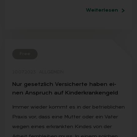
Weiterlesen
Free
10.07.2023
·
ALLGEMEIN
Nur ge­setz­lich Ver­si­cher­te ha­ben ei­
nen An­spruch auf Kin­der­kran­ken­geld
Immer wieder kommt es in der betrieblichen
Praxis vor, dass eine Mutter oder ein Vater
wegen eines erkrankten Kindes von der
Arbeit fernbleiben muss. In einem solchen