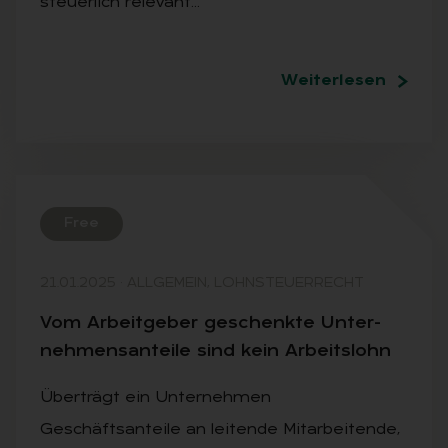
steuerlich relevant…
Weiterlesen
Free
21.01.2025
·
ALLGEMEIN, LOHNSTEUERRECHT
Vom Ar­beit­ge­ber ge­schenk­te Un­ter­
neh­mens­an­tei­le sind kein Ar­beits­lohn
Überträgt ein Unternehmen
Geschäftsanteile an leitende Mitarbeitende,