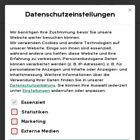
Mit di
Datenschutzeinstellungen
Suchfeld
Wir benötigen Ihre Zustimmung, bevor Sie unsere
Website weiter besuchen können.
Wir verwenden Cookies und andere Technologien auf
unserer Website. Einige von ihnen sind essenziell,
Suchen
während andere uns helfen, diese Website und Ihre
Erfahrung zu verbessern.
Personenbezogene Daten
STARTSEITE
ARBEITSVERHÄLTNIS
Breadcrumb-Navigation
können verarbeitet werden (z. B. IP-Adressen), z. B. für
personalisierte Anzeigen und Inhalte oder Anzeigen- und
Inhaltsmessung.
Weitere Informationen über die
Verwendung Ihrer Daten finden Sie in unserer
Datenschutzerklärung
.
Sie können Ihre Auswahl jederzeit
unter
Einstellungen
widerrufen oder anpassen.
Alle Bei­trä­ge mit dem
Es folgt eine Liste der Service-Gruppen, für die
Essenziell
Schlag­wort „Ar­beits­ver­
Statistiken
hält­nis“
Marketing
Externe Medien
Alle
Free
Abo
L+G +