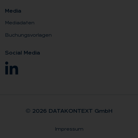
Me­dia
Mediadaten
Buchungsvorlagen
So­ci­al Me­dia
© 2026 DA­TA­KON­TEXT GmbH
Impressum
Rechtliches