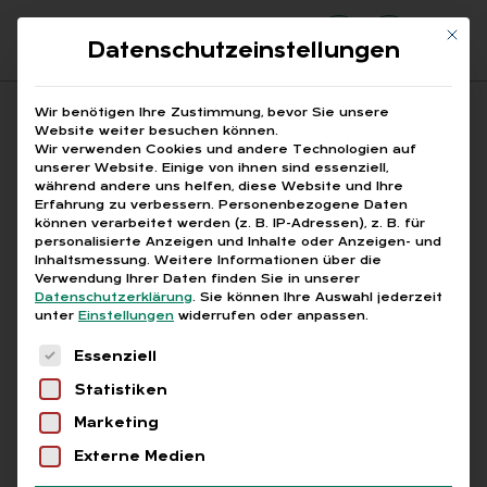
Mit di
Datenschutzeinstellungen
Suchfeld
Wir benötigen Ihre Zustimmung, bevor Sie unsere
Website weiter besuchen können.
Wir verwenden Cookies und andere Technologien auf
unserer Website. Einige von ihnen sind essenziell,
Suchen
während andere uns helfen, diese Website und Ihre
Erfahrung zu verbessern.
Personenbezogene Daten
STARTSEITE
ARBEITSZEITFLEXIBILISIERUNG
Breadcrumb-Navigation
können verarbeitet werden (z. B. IP-Adressen), z. B. für
personalisierte Anzeigen und Inhalte oder Anzeigen- und
Inhaltsmessung.
Weitere Informationen über die
Verwendung Ihrer Daten finden Sie in unserer
Datenschutzerklärung
.
Sie können Ihre Auswahl jederzeit
unter
Einstellungen
widerrufen oder anpassen.
Alle Bei­trä­ge mit dem
Es folgt eine Liste der Service-Gruppen, für die
Essenziell
Schlag­wort „Ar­beits­zeit­
Statistiken
fle­xi­bi­li­sie­rung“
Marketing
Externe Medien
Alle
Free
Abo
L+G +