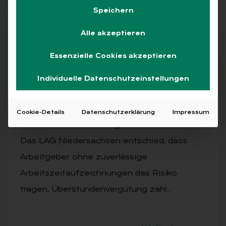
Speichern
Alle akzeptieren
Abo
Essenzielle Cookies akzeptieren
Individuelle Datenschutzeinstellungen
AUSGABE 6/2025
Im Blick: Ar­beits­recht
Cookie-Details
Datenschutzerklärung
Impressum
Fehlende Zeiterfassung kann teuer werden:
Das LAG Niedersachsen entschied, dass
Arbeitgeber ohne zuverlässige
Arbeitszeitaufzeichnungen das Risiko
tragen, Überstundenvergütung zahl…