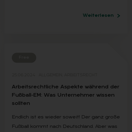
Weiterlesen
Free
25.06.2024
·
ALLGEMEIN, ARBEITSRECHT
Ar­beits­recht­li­che As­pek­te wäh­rend der
Fuß­ball-EM: Was Un­ter­neh­mer wis­sen
soll­ten
Endlich ist es wieder soweit! Der ganz große
Fußball kommt nach Deutschland. Aber was