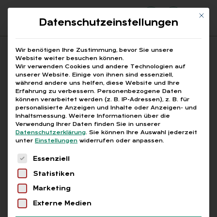
Mit di
Datenschutzeinstellungen
Suchfeld
Wir benötigen Ihre Zustimmung, bevor Sie unsere
Website weiter besuchen können.
Wir verwenden Cookies und andere Technologien auf
unserer Website. Einige von ihnen sind essenziell,
Suchen
während andere uns helfen, diese Website und Ihre
Erfahrung zu verbessern.
Personenbezogene Daten
STARTSEITE
ARBEITSZEITGESETZ
Breadcrumb-Navigation
können verarbeitet werden (z. B. IP-Adressen), z. B. für
personalisierte Anzeigen und Inhalte oder Anzeigen- und
Inhaltsmessung.
Weitere Informationen über die
Verwendung Ihrer Daten finden Sie in unserer
Datenschutzerklärung
.
Sie können Ihre Auswahl jederzeit
unter
Einstellungen
widerrufen oder anpassen.
Alle Bei­trä­ge mit dem
Es folgt eine Liste der Service-Gruppen, für die
Essenziell
Schlag­wort „Ar­beits­zeit­
Statistiken
ge­setz“
Marketing
Externe Medien
Alle
Free
Abo
L+G +