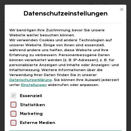
Mit di
Datenschutzeinstellungen
Suchfeld
Wir benötigen Ihre Zustimmung, bevor Sie unsere
Website weiter besuchen können.
Wir verwenden Cookies und andere Technologien auf
unserer Website. Einige von ihnen sind essenziell,
Suchen
während andere uns helfen, diese Website und Ihre
Erfahrung zu verbessern.
Personenbezogene Daten
STARTSEITE
ATEMWEGSERKRANKUNGEN
Breadcrumb-Navigation
können verarbeitet werden (z. B. IP-Adressen), z. B. für
personalisierte Anzeigen und Inhalte oder Anzeigen- und
Inhaltsmessung.
Weitere Informationen über die
Verwendung Ihrer Daten finden Sie in unserer
Datenschutzerklärung
.
Sie können Ihre Auswahl jederzeit
unter
Einstellungen
widerrufen oder anpassen.
Alle Bei­trä­ge mit dem
Es folgt eine Liste der Service-Gruppen, für die
Essenziell
Schlag­wort „Atem­wegs­
Statistiken
er­kran­kun­gen“
Marketing
Externe Medien
Alle
Free
Abo
L+G +