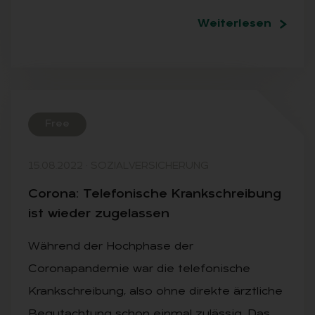
Weiterlesen
Free
15.08.2022
·
SOZIALVERSICHERUNG
Co­ro­na: Te­le­fo­ni­sche Krank­schrei­bung
ist wie­der zu­ge­las­sen
Während der Hochphase der
Coronapandemie war die telefonische
Krankschreibung, also ohne direkte ärztliche
Begutachtung schon einmal zulässig. Das