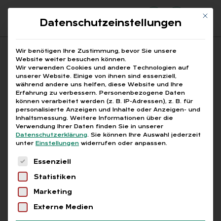
Mit di
Datenschutzeinstellungen
Suchfeld
Wir benötigen Ihre Zustimmung, bevor Sie unsere
Website weiter besuchen können.
Wir verwenden Cookies und andere Technologien auf
unserer Website. Einige von ihnen sind essenziell,
Suchen
während andere uns helfen, diese Website und Ihre
Erfahrung zu verbessern.
Personenbezogene Daten
STARTSEITE
AUFBEWAHRUNGSFRISTEN
Breadcrumb-Navigation
können verarbeitet werden (z. B. IP-Adressen), z. B. für
personalisierte Anzeigen und Inhalte oder Anzeigen- und
Inhaltsmessung.
Weitere Informationen über die
Verwendung Ihrer Daten finden Sie in unserer
Datenschutzerklärung
.
Sie können Ihre Auswahl jederzeit
unter
Einstellungen
widerrufen oder anpassen.
Alle Bei­trä­ge mit dem
Es folgt eine Liste der Service-Gruppen, für die
Essenziell
Schlag­wort „Auf­be­wah­
Statistiken
rungs­fris­ten“
Marketing
Externe Medien
Alle
Free
Abo
L+G +