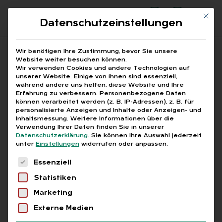
Mit di
Datenschutzeinstellungen
Suchfeld
Wir benötigen Ihre Zustimmung, bevor Sie unsere
Website weiter besuchen können.
Wir verwenden Cookies und andere Technologien auf
unserer Website. Einige von ihnen sind essenziell,
Suchen
während andere uns helfen, diese Website und Ihre
Erfahrung zu verbessern.
Personenbezogene Daten
STARTSEITE
HR ANALYTICS
Breadcrumb-Navigation
können verarbeitet werden (z. B. IP-Adressen), z. B. für
personalisierte Anzeigen und Inhalte oder Anzeigen- und
Inhaltsmessung.
Weitere Informationen über die
Verwendung Ihrer Daten finden Sie in unserer
Datenschutzerklärung
.
Sie können Ihre Auswahl jederzeit
unter
Einstellungen
widerrufen oder anpassen.
Alle Bei­trä­ge mit dem
Es folgt eine Liste der Service-Gruppen, für die
Essenziell
Schlag­wort „HR Ana­ly­
Statistiken
tics“
Marketing
Externe Medien
Alle
Free
Abo
L+G +