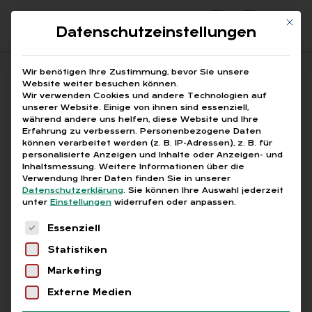
Mit di
Datenschutzeinstellungen
Suchfeld
Wir benötigen Ihre Zustimmung, bevor Sie unsere
Website weiter besuchen können.
Wir verwenden Cookies und andere Technologien auf
unserer Website. Einige von ihnen sind essenziell,
Suchen
während andere uns helfen, diese Website und Ihre
Erfahrung zu verbessern.
Personenbezogene Daten
STARTSEITE
HR-DIGITALISIERUNG
Breadcrumb-Navigation
können verarbeitet werden (z. B. IP-Adressen), z. B. für
personalisierte Anzeigen und Inhalte oder Anzeigen- und
Inhaltsmessung.
Weitere Informationen über die
Verwendung Ihrer Daten finden Sie in unserer
Datenschutzerklärung
.
Sie können Ihre Auswahl jederzeit
unter
Einstellungen
widerrufen oder anpassen.
Alle Bei­trä­ge mit dem
Es folgt eine Liste der Service-Gruppen, für die
Essenziell
Schlag­wort „HR-Di­gi­ta­li­
Statistiken
sie­rung“
Marketing
Externe Medien
Alle
Free
Abo
L+G +