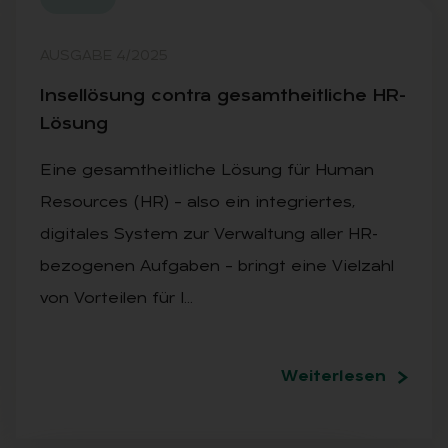
AUSGABE 4/2025
In­sel­lö­sung con­tra ge­samt­heit­li­che HR-
Lö­sung
Eine gesamtheitliche Lösung für Human
Resources (HR) – also ein integriertes,
digitales System zur Verwaltung aller HR-
bezogenen Aufgaben – bringt eine Vielzahl
von Vorteilen für I…
Weiterlesen