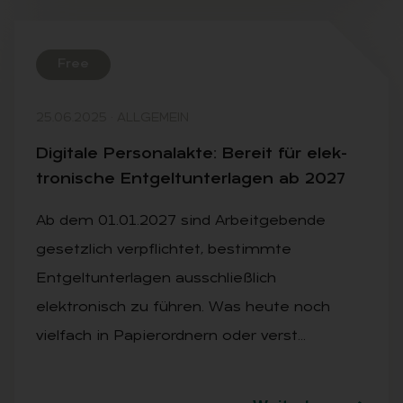
Free
25.06.2025
·
ALLGEMEIN
Di­gi­ta­le Per­so­nal­ak­te: Be­reit für elek­
tro­ni­sche Ent­gelt­un­ter­la­gen ab 2027
Ab dem 01.01.2027 sind Arbeitgebende
gesetzlich verpflichtet, bestimmte
Entgeltunterlagen ausschließlich
elektronisch zu führen. Was heute noch
vielfach in Papierordnern oder verst…