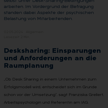
selbst unter Desk-Sharing-Bedingungen
arbeiten. Im Vordergrund der Befragung
standen dabei Aspekte der psychischen
Belastung von Mitarbeitenden.
02.05.2024
·
Allgemein
Lesezeit 2 Min.
Desks­ha­ring: Ein­spa­run­gen
und An­for­de­run­gen an die
Raum­pla­nung
„Ob Desk Sharing in einem Unternehmen zum
Erfolgsmodell wird, entscheidet sich im Grunde
schon vor der Umsetzung“, sagt Franziska Grellert,
Arbeitspsychologin und Referentin am IAG.