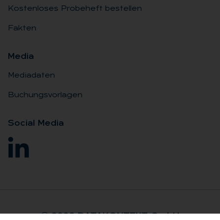
Kostenloses Probeheft bestellen
Fakten
Me­dia
Mediadaten
Buchungsvorlagen
So­ci­al Me­dia
© 2026 DA­TA­KON­TEXT GmbH