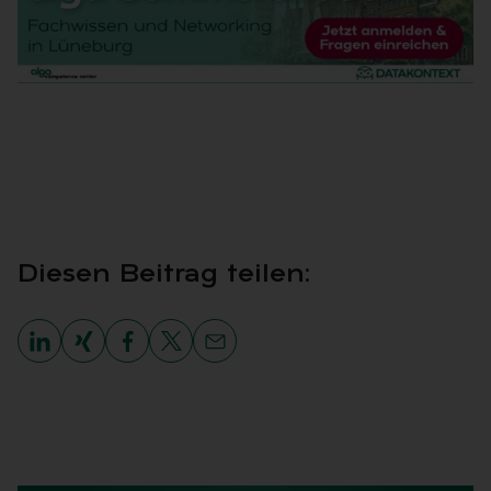
Die­sen Bei­trag tei­len: