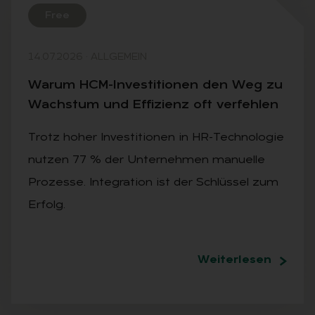
Free
14.07.2026
·
ALLGEMEIN
War­um HCM-In­ves­ti­tio­nen den Weg zu
Wachs­tum und Ef­fi­zi­enz oft ver­feh­len
Trotz hoher Investitionen in HR-Technologie
nutzen 77 % der Unternehmen manuelle
Prozesse. Integration ist der Schlüssel zum
Erfolg.
Weiterlesen