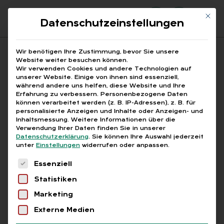
Mit di
Datenschutzeinstellungen
Suchfeld
Wir benötigen Ihre Zustimmung, bevor Sie unsere
Website weiter besuchen können.
Wir verwenden Cookies und andere Technologien auf
unserer Website. Einige von ihnen sind essenziell,
Suchen
während andere uns helfen, diese Website und Ihre
Erfahrung zu verbessern.
Personenbezogene Daten
STARTSEITE
ARTIKEL
Breadcrumb-Navigation
können verarbeitet werden (z. B. IP-Adressen), z. B. für
TEILEN – ABER RICHTIG! SO GEHT …
personalisierte Anzeigen und Inhalte oder Anzeigen- und
Inhaltsmessung.
Weitere Informationen über die
Verwendung Ihrer Daten finden Sie in unserer
Datenschutzerklärung
.
Sie können Ihre Auswahl jederzeit
Inhaltsverzeichnis
unter
Einstellungen
widerrufen oder anpassen.
Es folgt eine Liste der Service-Gruppen, für die
Essenziell
Statistiken
Free
Marketing
Externe Medien
Tei­len – aber rich­tig! So