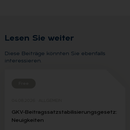
Le­sen Sie wei­ter
Diese Beiträge könnten Sie ebenfalls
interessieren.
Free
04.08.2026
·
ALLGEMEIN
GKV-Bei­trags­satz­sta­bi­li­sie­rungs­ge­setz:
Neu­ig­kei­ten