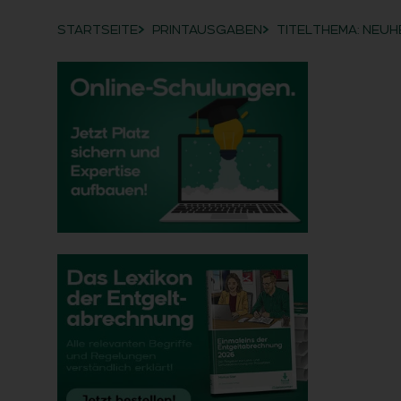
STARTSEITE
PRINTAUSGABEN
TITELTHEMA: NEUH
Breadcrumb-Navigation