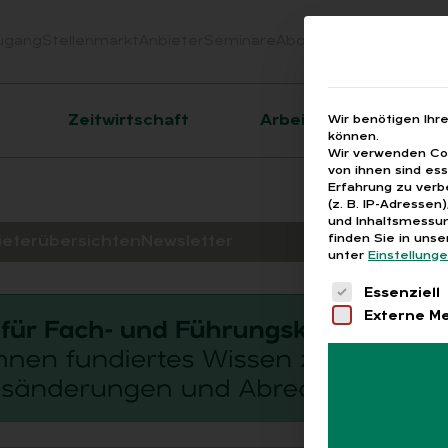
ugang
Stellenmarkt
Anbieter
Seminare
Abo
Webinare
Downloa
er
Zeitwirtschaft
Arbeitsrecht
Wir benötigen Ihr
können.
Wir verwenden Coo
von ihnen sind es
Erfahrung zu verb
(z. B. IP-Adressen
und Inhaltsmessun
finden Sie in uns
ieterübersichten
Newsletter
unter
Einstellung
Es folgt eine 
Essenziell
Externe M