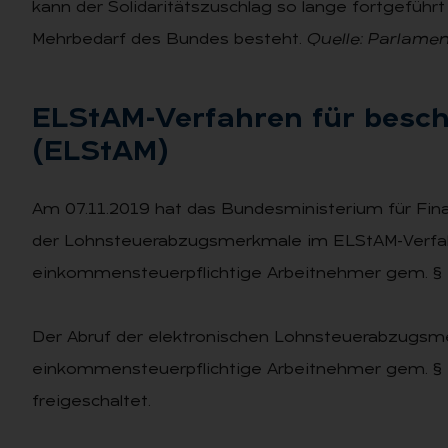
kann der Solidaritätszuschlag so lange fortgefüh
Mehrbedarf des Bundes besteht.
Quelle: Parlamen
EL­S­tAM-Ver­fah­ren für be­schr
(EL­S­tAM)
Am 07.11.2019 hat das Bundesministerium für Fin
der Lohnsteuerabzugsmerkmale im ELStAM-Verfah
einkommensteuerpflichtige Arbeitnehmer gem. § 1 
Der Abruf der elektronischen Lohnsteuerabzugsm
einkommensteuerpflichtige Arbeitnehmer gem. § 1
freigeschaltet.