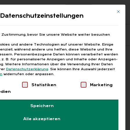
Registrierung
Login
Mit die
ds
Datenschutzeinstellungen
Fragen aus den ARGEn
Printausgaben
e Zustimmung, bevor Sie unsere Website weiter besuchen
kies und andere Technologien auf unserer Website. Einige
senziell, während andere uns helfen, diese Website und Ihre
essern.
Personenbezogene Daten können verarbeitet werden
Suchen
), z. B. für personalisierte Anzeigen und Inhalte oder Anzeigen-
g.
Weitere Informationen über die Verwendung Ihrer Daten
erer
Datenschutzerklärung
.
Sie können Ihre Auswahl jederzeit
en
widerrufen oder anpassen.
Liste der Service-Gruppen, für die eine Einwilligung
Statistiken
Marketing
edien
Speichern
Alle akzeptieren