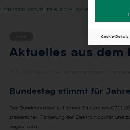
EITEN 2020
AKTUELLES AUS DEM LOHNSTEUERRECHT
Free
Cookie-Details
Ak­tu­el­les aus dem 
29.12.2019
·
Markus Stier
·
Abrechnungspraxis
,
Lohnsteue
Bun­des­tag stimmt für Jah­res
Der Bundestag hat auf seiner Sitzung am 07.11.
steuerlichen Förderung der Elektromobilität und z
zugestimmt.