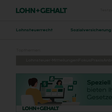
Testz
Head
Hauptnavigation
Lohnsteuerrecht
Sozialversicherung
Suchfeld
Topthemen:
Lohnsteuer-Mitteilungen
Fokus
Praxis
Anb