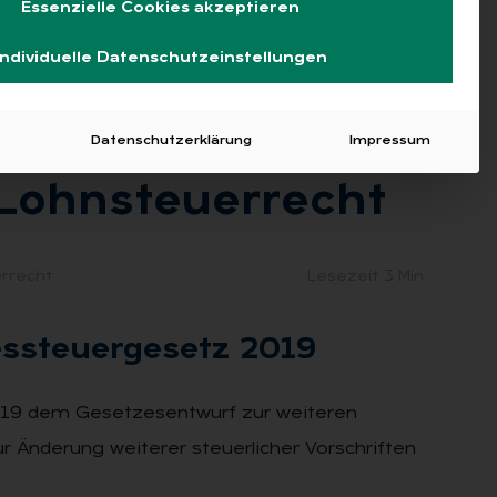
Essenzielle Cookies akzeptieren
Individuelle Datenschutzeinstellungen
Datenschutzerklärung
Impressum
Lohn­steu­er­recht
rrecht
Lesezeit 3 Min.
­steu­er­ge­setz 2019
2019 dem Gesetzesentwurf zur weiteren
ur Änderung weiterer steuerlicher Vorschriften