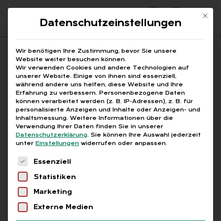
Mit di
Datenschutzeinstellungen
Suchfeld
Wir benötigen Ihre Zustimmung, bevor Sie unsere
Website weiter besuchen können.
Wir verwenden Cookies und andere Technologien auf
unserer Website. Einige von ihnen sind essenziell,
Suchen
während andere uns helfen, diese Website und Ihre
Erfahrung zu verbessern.
Personenbezogene Daten
STARTSEITE
BERUFSAUSBILDUNG
Breadcrumb-Navigation
können verarbeitet werden (z. B. IP-Adressen), z. B. für
personalisierte Anzeigen und Inhalte oder Anzeigen- und
Inhaltsmessung.
Weitere Informationen über die
Verwendung Ihrer Daten finden Sie in unserer
Datenschutzerklärung
.
Sie können Ihre Auswahl jederzeit
unter
Einstellungen
widerrufen oder anpassen.
Alle Bei­trä­ge mit dem
Es folgt eine Liste der Service-Gruppen, für die
Essenziell
Schlag­wort „Be­rufs­aus­
Statistiken
bil­dung“
Marketing
Externe Medien
Alle
Free
Abo
L+G +