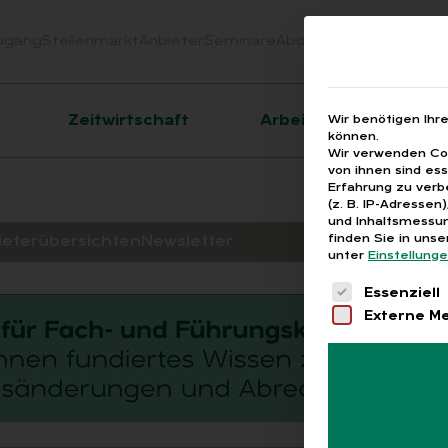
ugang
Stellenmarkt
Anbieter
Seminare
Abo
Webinare
Downloa
er
Zeitwirtschaft
Arbeitsrecht
Wir benötigen Ihr
können.
Wir verwenden Coo
von ihnen sind es
Erfahrung zu verb
(z. B. IP-Adressen
und Inhaltsmessun
finden Sie in uns
ieterübersichten
Newsletter
unter
Einstellung
Es folgt eine 
Essenziell
Externe M