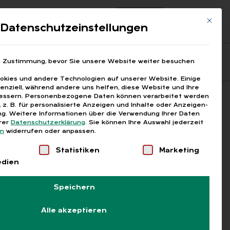
Registrierung
Login
Mit die
ds
Datenschutzeinstellungen
Fragen aus den ARGEn
Printausgaben
e Zustimmung, bevor Sie unsere Website weiter besuchen
kies und andere Technologien auf unserer Website. Einige
senziell, während andere uns helfen, diese Website und Ihre
essern.
Personenbezogene Daten können verarbeitet werden
Suchen
), z. B. für personalisierte Anzeigen und Inhalte oder Anzeigen-
g.
Weitere Informationen über die Verwendung Ihrer Daten
erer
Datenschutzerklärung
.
Sie können Ihre Auswahl jederzeit
en
widerrufen oder anpassen.
Liste der Service-Gruppen, für die eine Einwilligung
Statistiken
Marketing
edien
Speichern
Alle akzeptieren