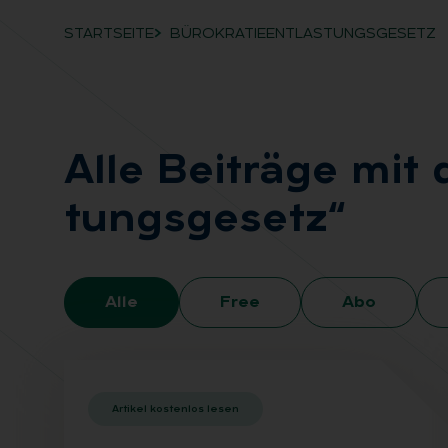
STARTSEITE
BÜROKRATIEENTLASTUNGSGESETZ
Breadcrumb-Navigation
Alle Bei­trä­ge mit 
tungs­ge­setz“
Alle
Free
Abo
Artikel kostenlos lesen