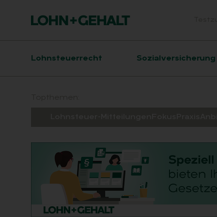
Testz
Head
Hauptnavigation
Lohnsteuerrecht
Sozialversicherung
Suchfeld
Topthemen:
Lohnsteuer-Mitteilungen
Fokus
Praxis
Anb