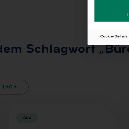
Cookie-Details
dem Schlag­wort „Bü­ro­
L+G +
Abo