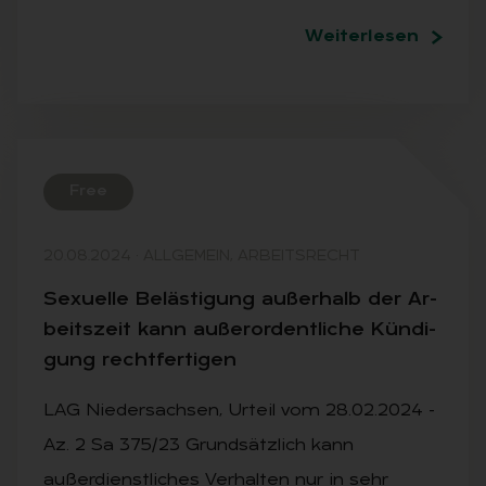
Weiterlesen
Free
20.08.2024
·
ALLGEMEIN, ARBEITSRECHT
Se­xu­el­le Be­läs­ti­gung au­ßer­halb der Ar­
beits­zeit kann au­ßer­or­dent­li­che Kün­di­
gung recht­fer­ti­gen
LAG Niedersachsen, Urteil vom 28.02.2024 -
Az. 2 Sa 375/23 Grundsätzlich kann
außerdienstliches Verhalten nur in sehr