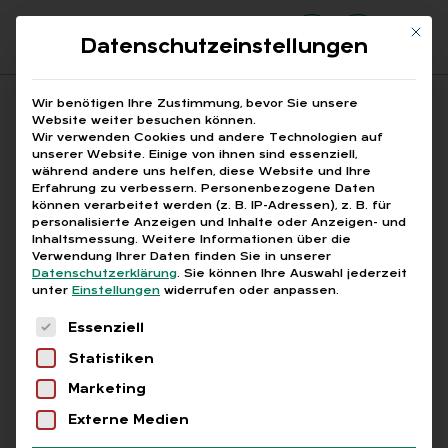
Mit di
Datenschutzeinstellungen
Suchfeld
Wir benötigen Ihre Zustimmung, bevor Sie unsere
Website weiter besuchen können.
Wir verwenden Cookies und andere Technologien auf
unserer Website. Einige von ihnen sind essenziell,
Suchen
während andere uns helfen, diese Website und Ihre
Erfahrung zu verbessern.
Personenbezogene Daten
STARTSEITE
KÜNDIGUNGSRECHT
Breadcrumb-Navigation
können verarbeitet werden (z. B. IP-Adressen), z. B. für
personalisierte Anzeigen und Inhalte oder Anzeigen- und
Inhaltsmessung.
Weitere Informationen über die
Verwendung Ihrer Daten finden Sie in unserer
Datenschutzerklärung
.
Sie können Ihre Auswahl jederzeit
unter
Einstellungen
widerrufen oder anpassen.
Alle Bei­trä­ge mit dem
Es folgt eine Liste der Service-Gruppen, für die
Essenziell
Schlag­wort „Kün­di­
Statistiken
gungs­recht“
Marketing
Externe Medien
Alle
Free
Abo
L+G +