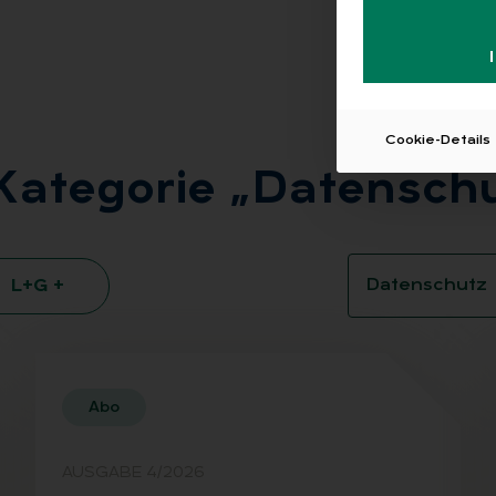
Cookie-Details
Ka­te­go­rie „Da­ten­sch
L+G +
Abo
AUSGABE 4/2026