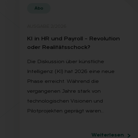
Abo
AUSGABE 2/2026
KI in HR und Pay­roll – Re­vo­lu­ti­on
oder Rea­li­täts­schock?
Die Diskussion über künstliche
Intelligenz (KI) hat 2026 eine neue
Phase erreicht. Während die
vergangenen Jahre stark von
technologischen Visionen und
Pilotprojekten geprägt waren…
Weiterlesen