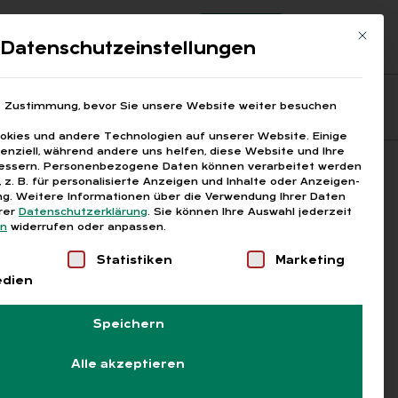
Registrierung
Login
Mit die
ds
Datenschutzeinstellungen
Fragen aus den ARGEn
Printausgaben
e Zustimmung, bevor Sie unsere Website weiter besuchen
kies und andere Technologien auf unserer Website. Einige
senziell, während andere uns helfen, diese Website und Ihre
essern.
Personenbezogene Daten können verarbeitet werden
Suchen
), z. B. für personalisierte Anzeigen und Inhalte oder Anzeigen-
g.
Weitere Informationen über die Verwendung Ihrer Daten
erer
Datenschutzerklärung
.
Sie können Ihre Auswahl jederzeit
en
widerrufen oder anpassen.
Liste der Service-Gruppen, für die eine Einwilligung
Statistiken
Marketing
edien
Speichern
Alle akzeptieren