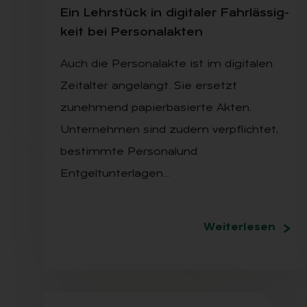
Ein Lehr­stück in di­gi­ta­ler Fahr­läs­sig­
keit bei Per­so­nal­ak­ten
Auch die Personalakte ist im digitalen
Zeitalter angelangt. Sie ersetzt
zunehmend papierbasierte Akten.
Unternehmen sind zudem verpflichtet,
bestimmte Personalund
Entgeltunterlagen…
Weiterlesen