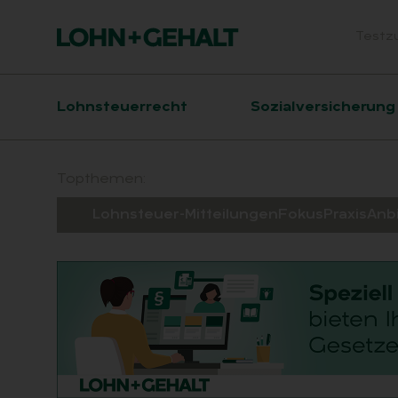
Testz
Head
Hauptnavigation
Lohnsteuerrecht
Sozialversicherung
Suchfeld
Topthemen:
Lohnsteuer-Mitteilungen
Fokus
Praxis
Anb