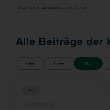
STARTSEITE
ALLGEMEIN
DATENSCHUTZ
Breadcrumb-Navigation
Alle Bei­trä­ge der 
Alle
Free
Abo
Abo
AUSGABE 4/2026