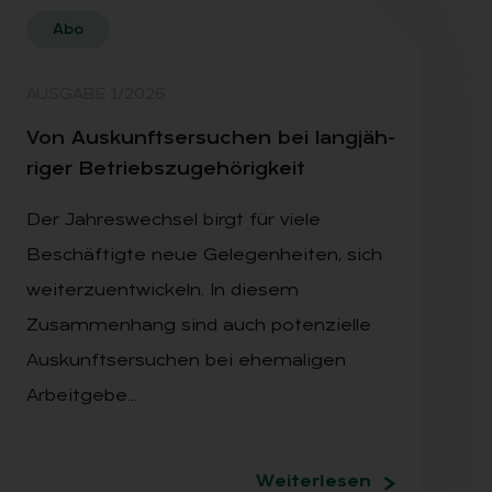
Abo
AUSGABE 1/2026
Von Aus­kunfts­er­su­chen bei lang­jäh­
ri­ger Be­triebs­zu­ge­hö­rig­keit
Der Jahreswechsel birgt für viele
Beschäftigte neue Gelegenheiten, sich
weiterzuentwickeln. In diesem
Zusammenhang sind auch potenzielle
Auskunftsersuchen bei ehemaligen
Arbeitgebe…
Weiterlesen