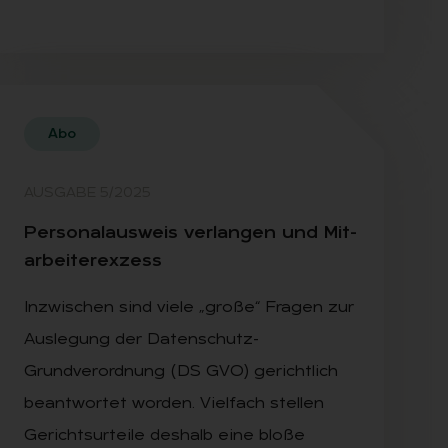
Abo
AUSGABE 5/2025
Per­so­nal­aus­weis ver­lan­gen und Mit­
ar­bei­ter­ex­zess
Inzwischen sind viele „große“ Fragen zur
Auslegung der Datenschutz-
Grundverordnung (DS GVO) gerichtlich
beantwortet worden. Vielfach stellen
Gerichtsurteile deshalb eine bloße