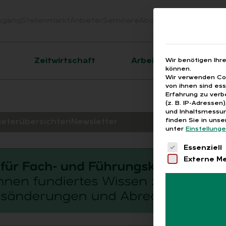
ugang
Stellenmarkt
Anbieter
Seminare
Abo
Webinare
Downloa
er
Zeitwirtschaft
Arbeitsrecht
Wir benötigen Ihr
können.
Wir verwenden Coo
von ihnen sind es
Erfahrung zu verb
(z. B. IP-Adressen
und Inhaltsmessun
finden Sie in uns
ieterübersichten
Newsletter
unter
Einstellung
Es folgt eine 
Essenziell
Externe M