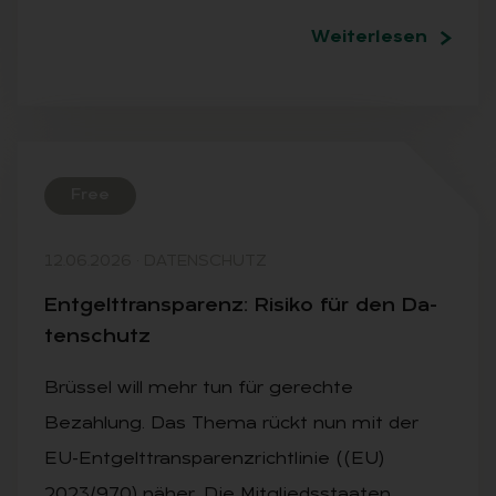
Weiterlesen
Free
12.06.2026
·
DATENSCHUTZ
Ent­gelt­trans­pa­renz: Ri­si­ko für den Da­
ten­schutz
Brüssel will mehr tun für gerechte
Bezahlung. Das Thema rückt nun mit der
EU-Entgelttransparenzrichtlinie ((EU)
2023/970) näher. Die Mitgliedsstaaten