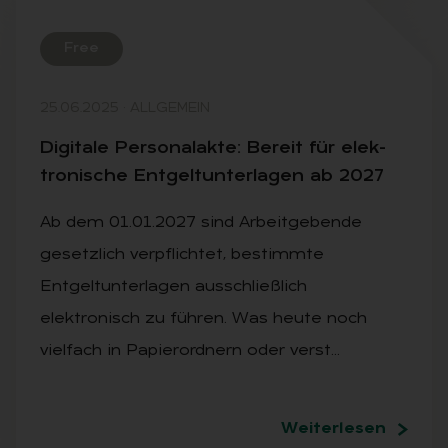
Free
25.06.2025
·
ALLGEMEIN
Di­gi­ta­le Per­so­nal­ak­te: Be­reit für elek­
tro­ni­sche Ent­gelt­un­ter­la­gen ab 2027
Ab dem 01.01.2027 sind Arbeitgebende
gesetzlich verpflichtet, bestimmte
Entgeltunterlagen ausschließlich
elektronisch zu führen. Was heute noch
vielfach in Papierordnern oder verst…
Weiterlesen