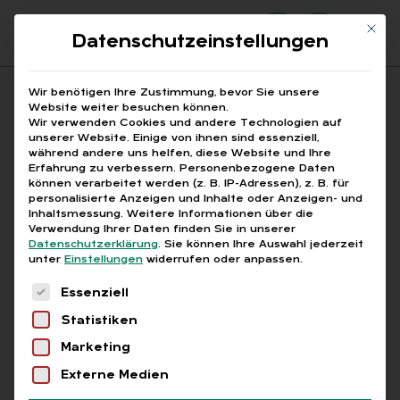
Mit di
Datenschutzeinstellungen
Suchfeld
Wir benötigen Ihre Zustimmung, bevor Sie unsere
Website weiter besuchen können.
Wir verwenden Cookies und andere Technologien auf
unserer Website. Einige von ihnen sind essenziell,
Suchen
während andere uns helfen, diese Website und Ihre
Erfahrung zu verbessern.
Personenbezogene Daten
STARTSEITE
COMPLIANCE
Breadcrumb-Navigation
können verarbeitet werden (z. B. IP-Adressen), z. B. für
personalisierte Anzeigen und Inhalte oder Anzeigen- und
Inhaltsmessung.
Weitere Informationen über die
Verwendung Ihrer Daten finden Sie in unserer
Datenschutzerklärung
.
Sie können Ihre Auswahl jederzeit
unter
Einstellungen
widerrufen oder anpassen.
Alle Bei­trä­ge mit dem
Es folgt eine Liste der Service-Gruppen, für die
Essenziell
Schlag­wort „Com­pli­an­
Statistiken
ce“
Marketing
Externe Medien
Alle
Free
Abo
L+G +