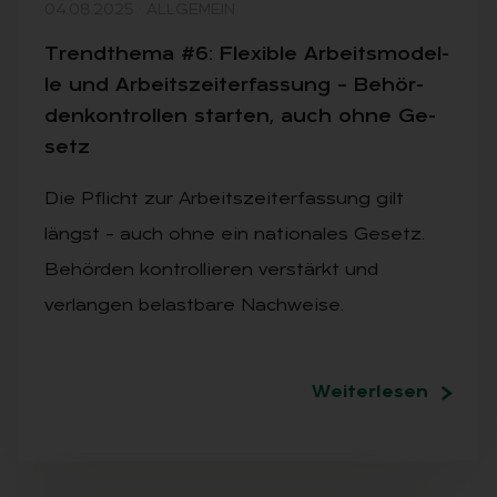
04.08.2025
·
ALLGEMEIN
Trend­the­ma #6: Fle­xi­ble Ar­beits­mo­del­
le und Ar­beits­zeit­er­fas­sung – Be­hör­
den­kon­trol­len star­ten, auch ohne Ge­
setz
Die Pflicht zur Arbeitszeiterfassung gilt
längst – auch ohne ein nationales Gesetz.
Behörden kontrollieren verstärkt und
verlangen belastbare Nachweise.
Weiterlesen