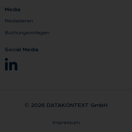
Me­dia
Mediadaten
Buchungsvorlagen
So­ci­al Me­dia
© 2026 DA­TA­KON­TEXT GmbH
Impressum
Rechtliches