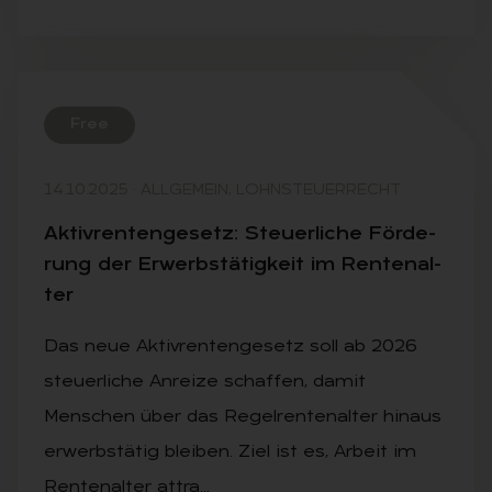
Free
14.10.2025
·
ALLGEMEIN, LOHNSTEUERRECHT
Ak­tiv­ren­ten­ge­setz: Steu­er­li­che För­de­
rung der Er­werbs­tä­tig­keit im Ren­ten­al­
ter
Das neue Aktivrentengesetz soll ab 2026
steuerliche Anreize schaffen, damit
Menschen über das Regelrentenalter hinaus
erwerbstätig bleiben. Ziel ist es, Arbeit im
Rentenalter attra…