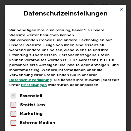
Mit di
Datenschutzeinstellungen
Suchfeld
Wir benötigen Ihre Zustimmung, bevor Sie unsere
Website weiter besuchen können.
Wir verwenden Cookies und andere Technologien auf
unserer Website. Einige von ihnen sind essenziell,
Suchen
während andere uns helfen, diese Website und Ihre
Erfahrung zu verbessern.
Personenbezogene Daten
STARTSEITE
SOZIALVERSICHERUNG
Breadcrumb-Navigation
können verarbeitet werden (z. B. IP-Adressen), z. B. für
personalisierte Anzeigen und Inhalte oder Anzeigen- und
Inhaltsmessung.
Weitere Informationen über die
Verwendung Ihrer Daten finden Sie in unserer
Datenschutzerklärung
.
Sie können Ihre Auswahl jederzeit
unter
Einstellungen
widerrufen oder anpassen.
Alle Bei­trä­ge mit dem
Es folgt eine Liste der Service-Gruppen, für die
Essenziell
Schlag­wort „So­zi­al­ver­si­
Statistiken
che­rung“
Marketing
Externe Medien
Alle
Free
Abo
L+G +