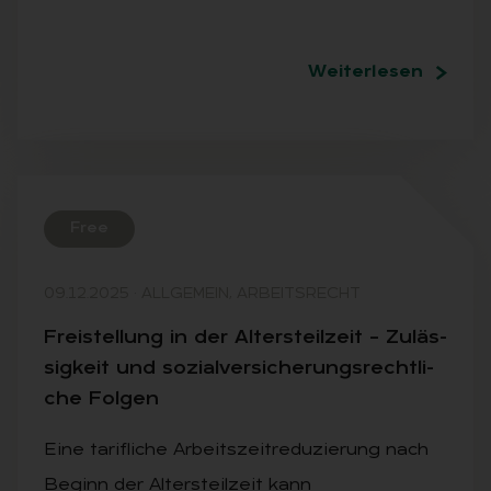
Weiterlesen
Free
09.12.2025
·
ALLGEMEIN, ARBEITSRECHT
Frei­stel­lung in der Al­ters­teil­zeit – Zu­läs­
sig­keit und so­zi­al­ver­si­che­rungs­recht­li­
che Fol­gen
Eine tarifliche Arbeitszeitreduzierung nach
Beginn der Altersteilzeit kann