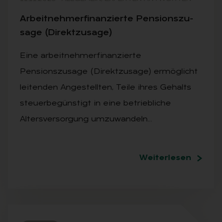
Ar­beit­neh­mer­fi­nan­zier­te Pen­si­ons­zu­
sa­ge (Di­rekt­zu­sa­ge)
Eine arbeitnehmerfinanzierte
Pensionszusage (Direktzusage) ermöglicht
leitenden Angestellten, Teile ihres Gehalts
steuerbegünstigt in eine betriebliche
Altersversorgung umzuwandeln…
Weiterlesen