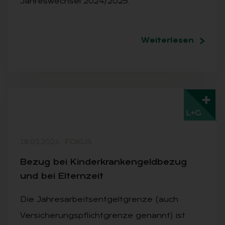
Jahreswechsel 2024/2025.
Weiterlesen
Mit L+G + lesen
18.03.2024
·
FOKUS
Be­zug bei Kin­der­kran­ken­geld­be­zug
und bei El­tern­zeit
Die Jahresarbeitsentgeltgrenze (auch
Versicherungspflichtgrenze genannt) ist