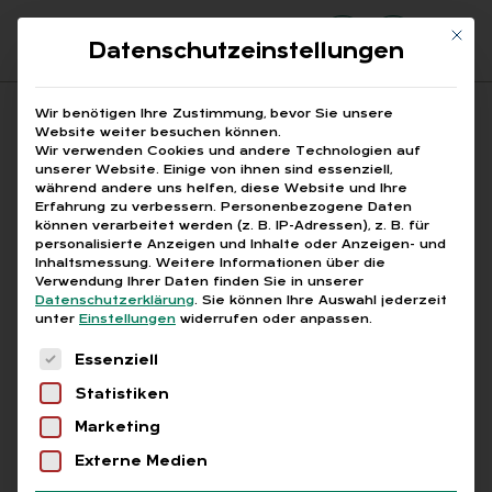
Mit di
Datenschutzeinstellungen
Suchfeld
Wir benötigen Ihre Zustimmung, bevor Sie unsere
Website weiter besuchen können.
Wir verwenden Cookies und andere Technologien auf
unserer Website. Einige von ihnen sind essenziell,
Suchen
während andere uns helfen, diese Website und Ihre
Erfahrung zu verbessern.
Personenbezogene Daten
STARTSEITE
JAHRESARBEITSENTGELTGRENZE
Breadcrumb-Navigation
können verarbeitet werden (z. B. IP-Adressen), z. B. für
personalisierte Anzeigen und Inhalte oder Anzeigen- und
Inhaltsmessung.
Weitere Informationen über die
Verwendung Ihrer Daten finden Sie in unserer
Datenschutzerklärung
.
Sie können Ihre Auswahl jederzeit
unter
Einstellungen
widerrufen oder anpassen.
Alle Bei­trä­ge mit dem
Es folgt eine Liste der Service-Gruppen, für die
Essenziell
Schlag­wort „Jah­res­ar­
Statistiken
beits­ent­gelt­gren­ze“
Marketing
Externe Medien
Alle
Free
Abo
L+G +